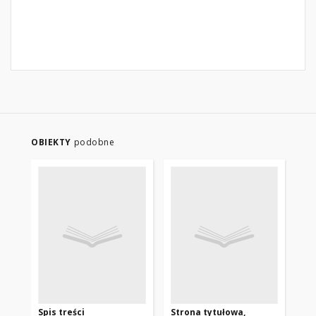
OBIEKTY
podobne
Spis treści
Strona tytułowa,
Fo