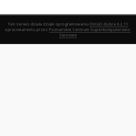
Ten serwis działa dzięki oprogramowaniu
DInGO dLibra 6.2.11
opracowanemu przez
Poznańskie Centrum Superkomputerowo-
Sieciowe