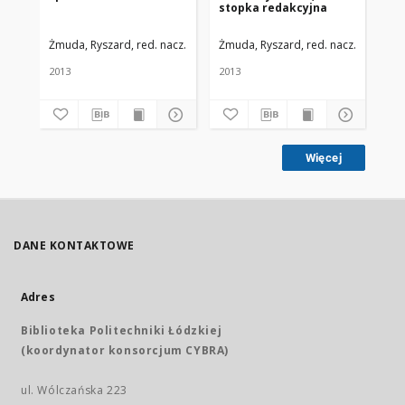
stopka redakcyjna
Me
Li
nr 
Żmuda, Ryszard, red. nacz.
Uniwersytet Medyczny w Łodzi
Żmuda, Ryszard, red. nacz.
Uniwers
Żmu
2013
2013
201
Więcej
DANE KONTAKTOWE
Adres
Biblioteka Politechniki Łódzkiej
(koordynator konsorcjum CYBRA)
ul. Wólczańska 223