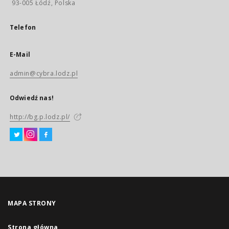
93-005 Łódź, Polska
Telefon
E-Mail
admin@cybra.lodz.pl
Odwiedź nas!
http://bg.p.lodz.pl/
MAPA STRONY
Strona główna