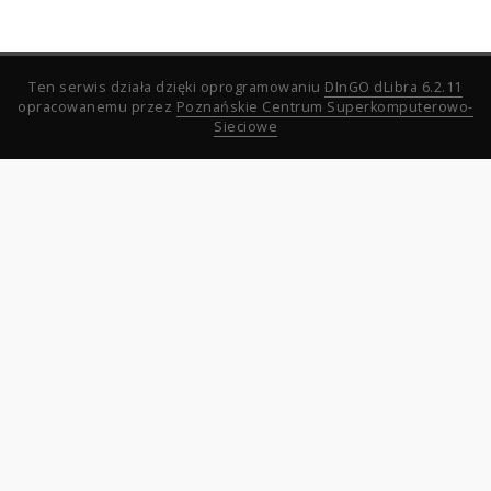
Ten serwis działa dzięki oprogramowaniu
DInGO dLibra 6.2.11
opracowanemu przez
Poznańskie Centrum Superkomputerowo-
Sieciowe