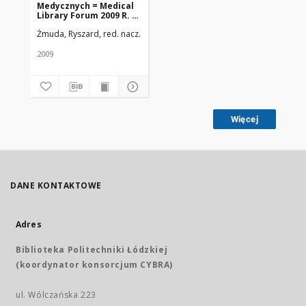
Medycznych = Medical
Library Forum 2009 R. 2
nr 1(3)
Żmuda, Ryszard, red. nacz.
Uniwersytet Medyczny w Łodzi
2009
Więcej
DANE KONTAKTOWE
Adres
Biblioteka Politechniki Łódzkiej
(koordynator konsorcjum CYBRA)
ul. Wólczańska 223