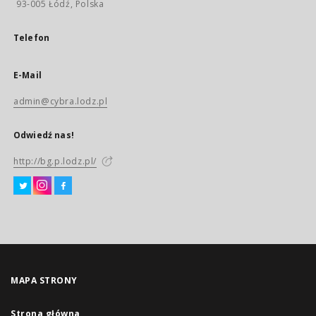
93-005 Łódź, Polska
Telefon
E-Mail
admin@cybra.lodz.pl
Odwiedź nas!
http://bg.p.lodz.pl/
MAPA STRONY
Strona główna