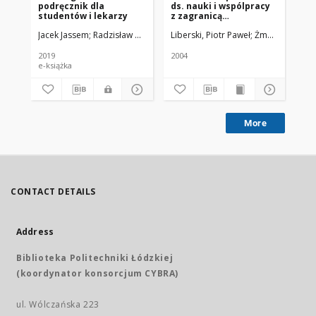
podręcznik dla
ds. nauki i wspólpracy
Pr
studentów i lekarzy
z zagranicą
Ws
Uniwersytetu
Jacek Jassem; Radzisław Kordek
Liberski, Piotr Paweł
Żmuda, Ryszard
Kor
Medycznego w Łodzi
2019
2004
201
e-książka
More
CONTACT DETAILS
Address
Biblioteka Politechniki Łódzkiej
(koordynator konsorcjum CYBRA)
ul. Wólczańska 223