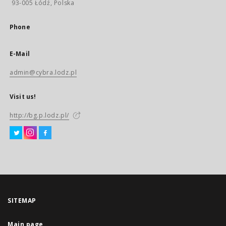
93-005 Łódź, Polska
Phone
E-Mail
admin@cybra.lodz.pl
Visit us!
http://bg.p.lodz.pl/
SITEMAP
Main page