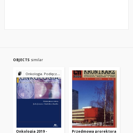
OBJECTS
similar
Onkologia. Podlęcznik dla studentów i lekarzy
Onkologia 2019 -
Przedmowa prorektora
Wy