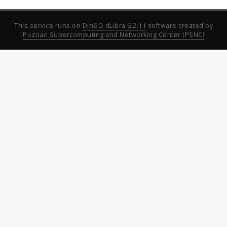
This service runs on
DInGO dLibra 6.2.11
software created by
Poznan Supercomputing and Networking Center (PSNC)