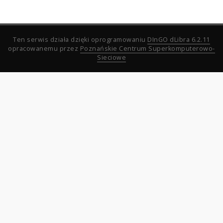
Ten serwis działa dzięki oprogramowaniu
DInGO dLibra 6.2.11
opracowanemu przez
Poznańskie Centrum Superkomputerowo-
Sieciowe