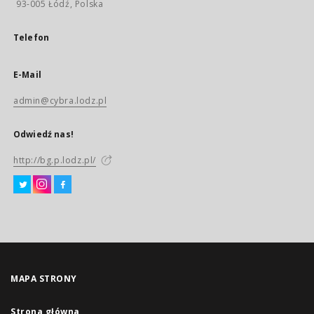
93-005 Łódź, Polska
Telefon
E-Mail
admin@cybra.lodz.pl
Odwiedź nas!
http://bg.p.lodz.pl/
MAPA STRONY
Strona główna