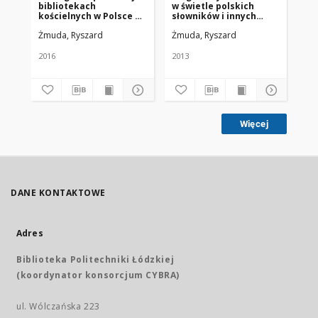
bibliotekach
w świetle polskich
pi
kościelnych w Polsce za
słowników i innych
po
lata 1945-2015
publikacji (1945-2013)
ko
Żmuda, Ryszard
Żmuda, Ryszard
Żm
2016
2013
201
Więcej
DANE KONTAKTOWE
Adres
Biblioteka Politechniki Łódzkiej
(koordynator konsorcjum CYBRA)
ul. Wólczańska 223