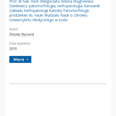
Prof. dr hab. med. Małgorzata Helena Wągrowska-
Danilewicz; patomorfologia, nefropatologia; kierownik
Zakładu Nefropatologii Katedry Patomorfologii;
prodziekan ds. nauki Wydziału Nauk o Zdrowiu
Uniwersytetu Medycznego w Łodzi
Autor:
Żmuda, Ryszard
Data wydania:
2010
Więcej