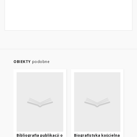
OBIEKTY
podobne
Bibliografia publikacji o
Biografistyka kościelna
Bib