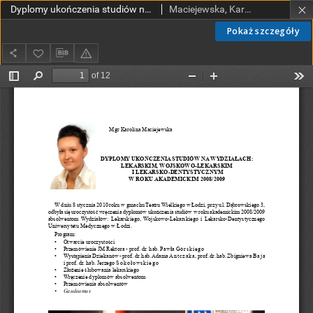
Dyplomy ukończenia studiów na Wydziałach: Lekarskim, Wojskowo-Lekarskim i Lekarsko-Dentystycznym w roku akademickim 2008/2009
Maciejewska, Karolina
Pokaż szczegóły