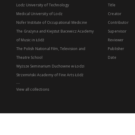
Lodz University of Technology
Title
Medical University of Lodz
Creator
Nofer Institute of Occupational Medicine
Contributor
The Grażyna and Kiejstut Bacewicz Academy
Supervisor
of Music in Łódź
Reviewer
The Polish National Film, Television and
Publisher
Theatre School
Date
Wyższe Seminarium Duchowne w Łodzi
Strzemiński Academy of Fine Arts Łódź
...
View all collections