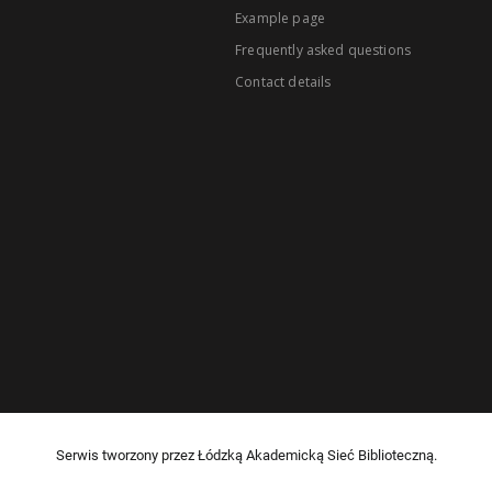
Example page
Frequently asked questions
Contact details
Serwis tworzony przez Łódzką Akademicką Sieć Biblioteczną.