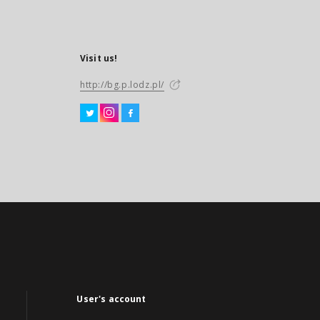
Visit us!
http://bg.p.lodz.pl/
User's account