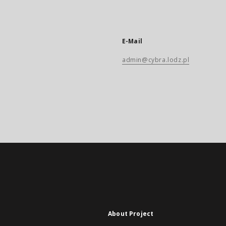
E-Mail
admin@cybra.lodz.pl
About Project