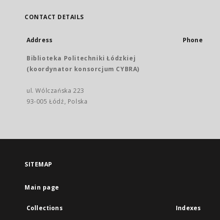
CONTACT DETAILS
Address
Phone
Biblioteka Politechniki Łódzkiej
(koordynator konsorcjum CYBRA)
ul. Wólczańska 223
93-005 Łódź, Polska
SITEMAP
Main page
Collections
Indexes