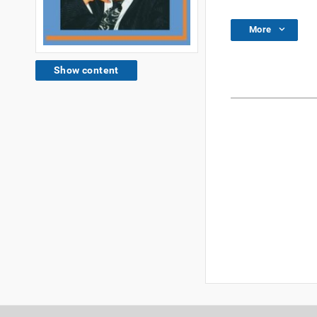
More
Show content