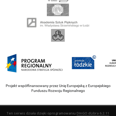
Projekt współfinansowany przez Unię Europejską z Europejskiego
Funduszu Rozwoju Regionalnego
Ten serwis działa dzięki oprogramowaniu
DInGO dLibra 6.2.11