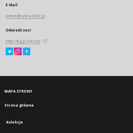
E-Mail
admin@cybra.lodz.pl
Odwiedź nas!
http://bg.p.lodz.pl/
MAPA STRONY
Strona główna
Kolekcje