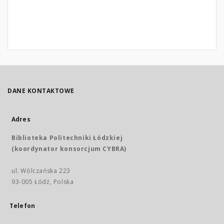
DANE KONTAKTOWE
Adres
Biblioteka Politechniki Łódzkiej
(koordynator konsorcjum CYBRA)
ul. Wólczańska 223
93-005 Łódź, Polska
Telefon