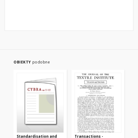
OBIEKTY
podobne
Standardisation and
Transactions -
Tr