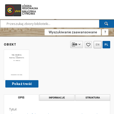
Wyszukiwanie zaawansowane
?
OBIEKT
EN
PL
Pokaż treść
OPIS
INFORMACJE
STRUKTURA
Tytuł: