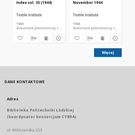
Index vol. 35 (1944)
November 1944
De
Textile Institute
Textile Institute
Tex
1944
1944
194
dokument piśmienniczy czasopismo
dokument piśmienniczy czasopismo
Więcej
DANE KONTAKTOWE
Adres
Biblioteka Politechniki Łódzkiej
(koordynator konsorcjum CYBRA)
ul. Wólczańska 223