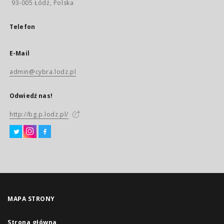
93-005 Łódź, Polska
Telefon
E-Mail
admin@cybra.lodz.pl
Odwiedź nas!
http://bg.p.lodz.pl/
MAPA STRONY
Strona główna