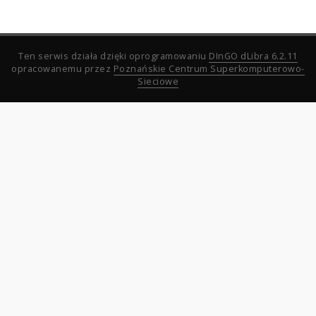
Ten serwis działa dzięki oprogramowaniu
DInGO dLibra 6.2.11
opracowanemu przez
Poznańskie Centrum Superkomputerowo-
Sieciowe