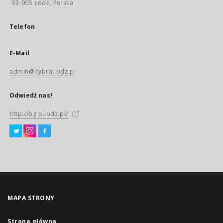
93-005 Łódź, Polska
Telefon
E-Mail
admin@cybra.lodz.pl
Odwiedź nas!
http://bg.p.lodz.pl/
MAPA STRONY
Strona główna