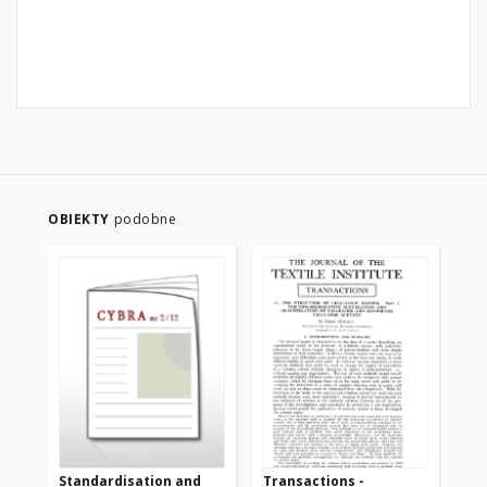
OBIEKTY
podobne
Standardisation and
Transactions -
Tr