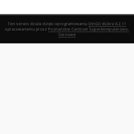
Ten serwis działa dzięki oprogramowaniu
DInGO dLibra 6.2.11
opracowanemu przez
Poznańskie Centrum Superkomputerowo-
Sieciowe