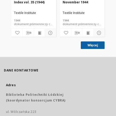
Index vol. 35 (1944)
November 1944
De
Textile Institute
Textile Institute
Tex
1944
1944
194
dokument piśmienniczy czasopismo
dokument piśmienniczy czasopismo
Więcej
DANE KONTAKTOWE
Adres
Biblioteka Politechniki Łódzkiej
(koordynator konsorcjum CYBRA)
ul. Wólczańska 223