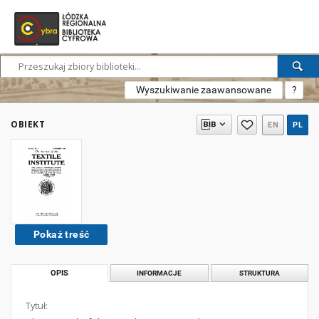
Wyszukiwanie zaawansowane
?
OBIEKT
EN
PL
Pokaż treść
OPIS
INFORMACJE
STRUKTURA
Tytuł: