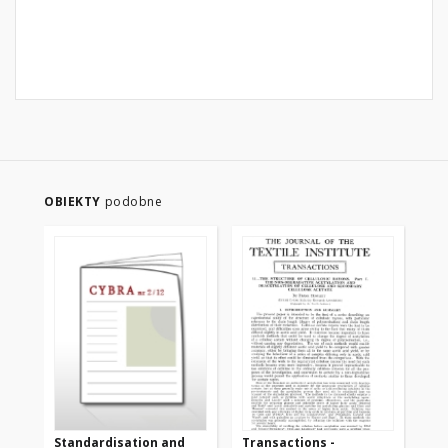
OBIEKTY
podobne
Standardisation and
Transactions -
Tr