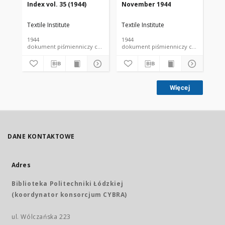
Index vol. 35 (1944)
November 1944
De
Textile Institute
Textile Institute
Tex
1944
1944
194
dokument piśmienniczy czasopismo
dokument piśmienniczy czasopismo
Więcej
DANE KONTAKTOWE
Adres
Biblioteka Politechniki Łódzkiej
(koordynator konsorcjum CYBRA)
ul. Wólczańska 223