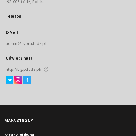
93-005 Łódź, Polska
Telefon
E-Mail
admin@cybra.lodz.pl
Odwiedź nas!
http://bg.p.lodz.pl/
MAPA STRONY
Strona główna