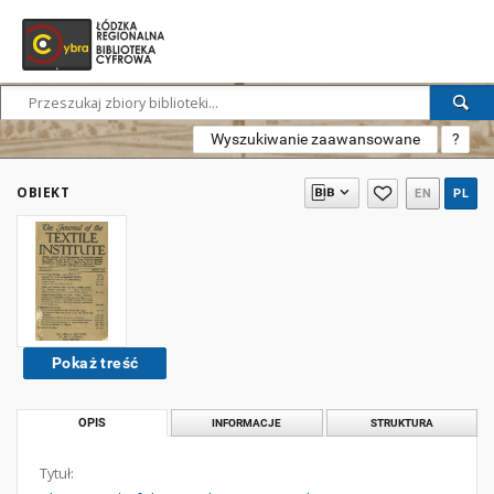
Wyszukiwanie zaawansowane
?
OBIEKT
EN
PL
Pokaż treść
OPIS
INFORMACJE
STRUKTURA
Tytuł: