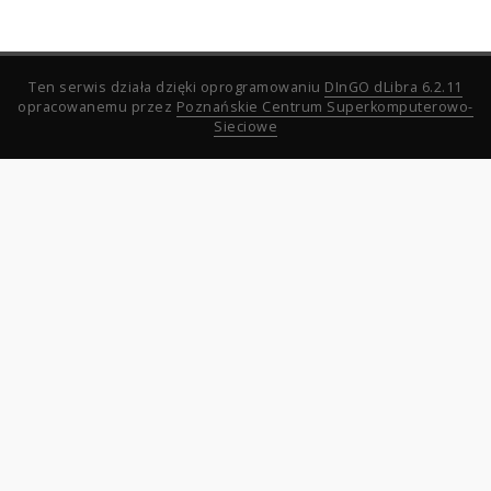
Ten serwis działa dzięki oprogramowaniu
DInGO dLibra 6.2.11
opracowanemu przez
Poznańskie Centrum Superkomputerowo-
Sieciowe