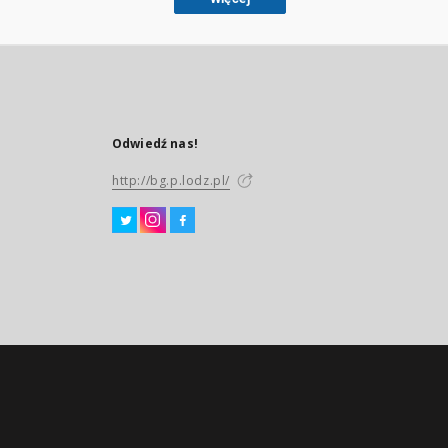
Odwiedź nas!
http://bg.p.lodz.pl/