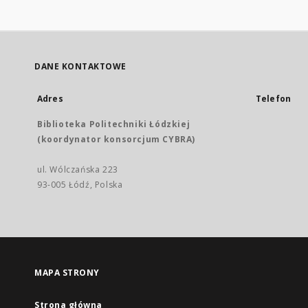
DANE KONTAKTOWE
Adres
Telefon
Biblioteka Politechniki Łódzkiej
(koordynator konsorcjum CYBRA)
ul. Wólczańska 223
93-005 Łódź, Polska
MAPA STRONY
Strona główna