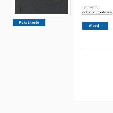
Typ zasobu:
dokument graficzny
Pokaż treść
Więcej