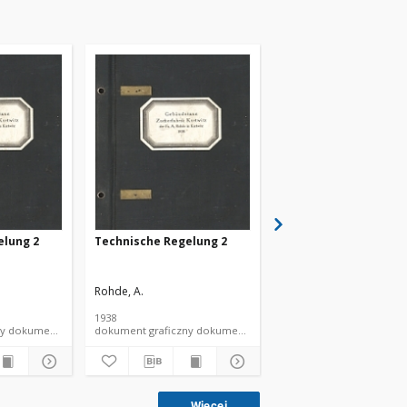
elung 2
Technische Regelung 2
Technische Regelung
Rohde, A.
Rohde, A.
1938
1938
dokument graficzny dokument piśmienniczy
dokument graficzny dokument piśmienniczy
dokumen
Więcej