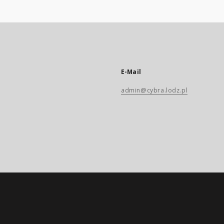
E-Mail
admin@cybra.lodz.pl