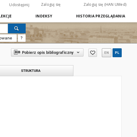
Zaloguj się
Zaloguj się (HAN UMed)
Udostępnij
EKCJE
INDEKSY
HISTORIA PRZEGLĄDANIA
sowane
?
Pobierz opis bibliograficzny
EN
PL
STRUKTURA