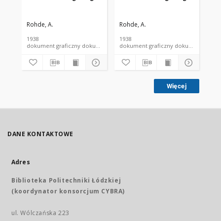
Rohde, A.
Rohde, A.
Roh
1938
1938
193
dokument graficzny dokument piśmienniczy
dokument graficzny dokument 
Więcej
DANE KONTAKTOWE
Adres
Biblioteka Politechniki Łódzkiej
(koordynator konsorcjum CYBRA)
ul. Wólczańska 223