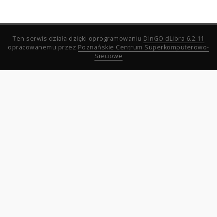
Ten serwis działa dzięki oprogramowaniu
DInGO dLibra 6.2.11
opracowanemu przez
Poznańskie Centrum Superkomputerowo-
Sieciowe