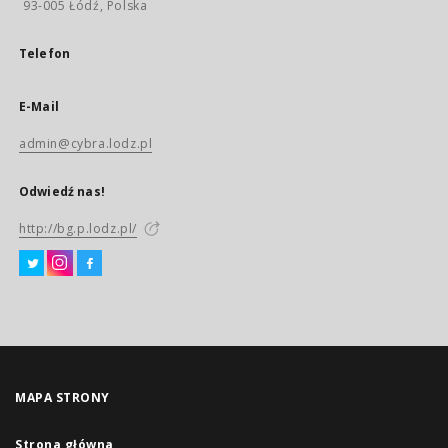
93-005 Łódź, Polska
Telefon
E-Mail
admin@cybra.lodz.pl
Odwiedź nas!
http://bg.p.lodz.pl/
MAPA STRONY
Strona główna