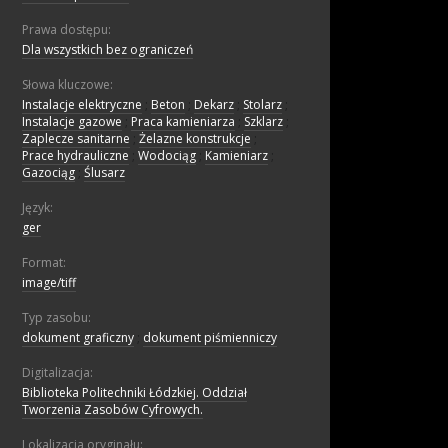
Prawa dostępu:
Dla wszystkich bez ograniczeń
Słowa kluczowe:
Instalacje elektryczne
;
Beton
;
Dekarz
;
Stolarz
;
Instalacje gazowe
;
Praca kamieniarza
;
Szklarz
;
Zaplecze sanitarne
;
Żelazne konstrukcje
;
Prace hydrauliczne
;
Wodociąg
;
Kamieniarz
;
Gazociąg
;
Ślusarz
Język:
ger
Format:
image/tiff
Typ zasobu:
dokument graficzny
;
dokument piśmienniczy
Digitalizacja:
Biblioteka Politechniki Łódzkiej. Oddział
Tworzenia Zasobów Cyfrowych.
Lokalizacja oryginału: