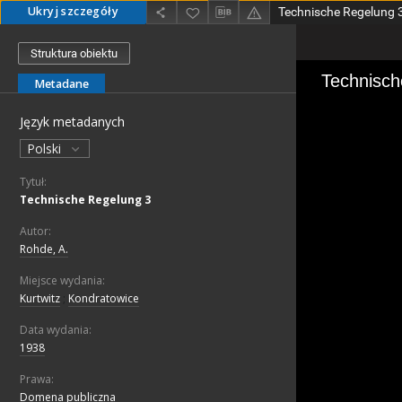
Ukryj szczegóły
Technische Regelung 
Struktura obiektu
Metadane
Język metadanych
Polski
Tytuł:
Technische Regelung 3
Autor:
Rohde, A.
Miejsce wydania:
Kurtwitz
;
Kondratowice
Data wydania:
1938
Prawa:
Domena publiczna