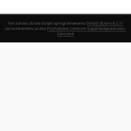
Ten serwis działa dzięki oprogramowaniu
DInGO dLibra 6.2.11
opracowanemu przez
Poznańskie Centrum Superkomputerowo-
Sieciowe