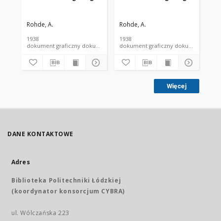
Rohde, A.
Rohde, A.
Roh
1938
1938
193
dokument graficzny dokument piśmienniczy
dokument graficzny dokument 
Więcej
DANE KONTAKTOWE
Adres
Biblioteka Politechniki Łódzkiej
(koordynator konsorcjum CYBRA)
ul. Wólczańska 223