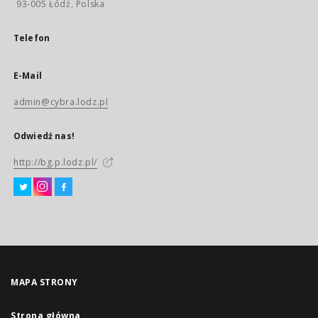
93-005 Łódź, Polska
Telefon
E-Mail
admin@cybra.lodz.pl
Odwiedź nas!
http://bg.p.lodz.pl/
MAPA STRONY
Strona główna