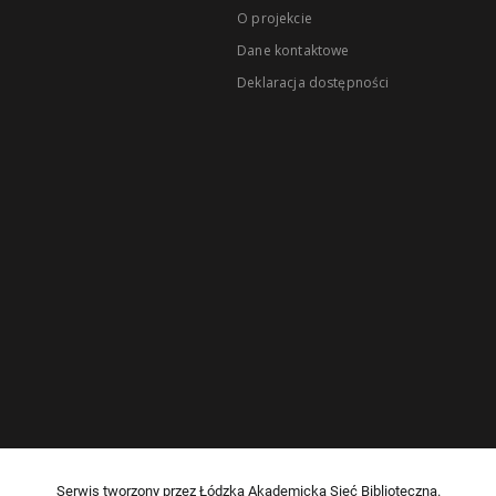
O projekcie
Dane kontaktowe
Deklaracja dostępności
Serwis tworzony przez Łódzką Akademicką Sieć Biblioteczną.