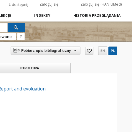
Zaloguj się
Zaloguj się (HAN UMed)
Udostępnij
EKCJE
INDEKSY
HISTORIA PRZEGLĄDANIA
sowane
?
Pobierz opis bibliograficzny
EN
PL
STRUKTURA
Report and evoluation