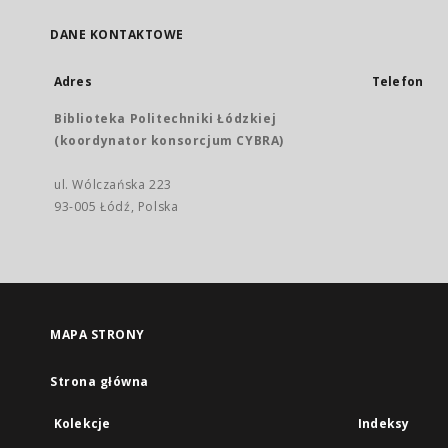
DANE KONTAKTOWE
Adres
Telefon
Biblioteka Politechniki Łódzkiej
(koordynator konsorcjum CYBRA)
ul. Wólczańska 223
93-005 Łódź, Polska
MAPA STRONY
Strona główna
Kolekcje
Indeksy