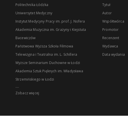
Politechnika Łódzka
Tytuł
Uniwersytet Medyczny
Autor
Instytut Medycyny Pracy im. prof. J. Nofera
Współtwórca
Akademia Muzyczna im. Grażyny i Kiejstuta
Promotor
Bacewiczów
Recenzent
Państwowa Wyższa Szkoła Filmowa
Wydawca
Telewizyjna i Teatralna im. L. Schillera
Data wydania
Wyższe Seminarium Duchowne w Łodzi
Akademia Sztuk Pięknych im. Władysława
Strzemińskiego w Łodzi
...
Zobacz więcej