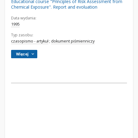
Educational course "Principles of Risk Assessment from
Chemical Exposure". Report and evoluation
Data wydania:
1995
Typ zasobu:
czasopismo - artykuł
;
dokument piśmienniczy
Więcej