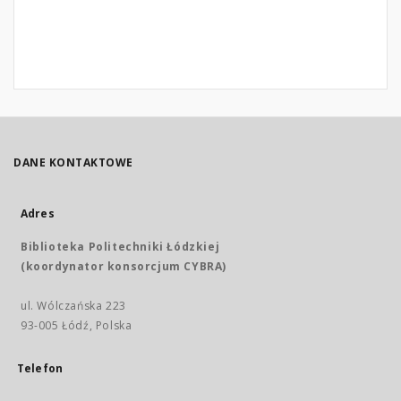
DANE KONTAKTOWE
Adres
Biblioteka Politechniki Łódzkiej
(koordynator konsorcjum CYBRA)
ul. Wólczańska 223
93-005 Łódź, Polska
Telefon