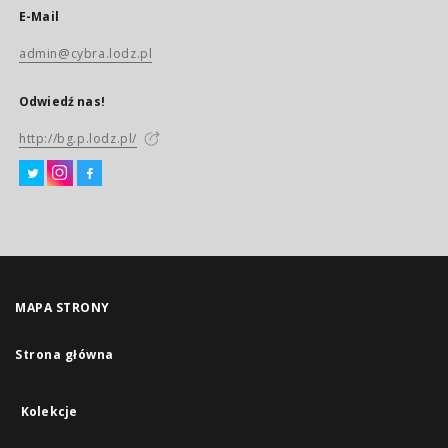
E-Mail
admin@cybra.lodz.pl
Odwiedź nas!
http://bg.p.lodz.pl/
MAPA STRONY
Strona główna
Kolekcje