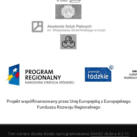
Projekt współfinansowany przez Unię Europejską z Europejskiego
Funduszu Rozwoju Regionalnego
Ten serwis działa dzięki oprogramowaniu
DInGO dLibra 6.2.11