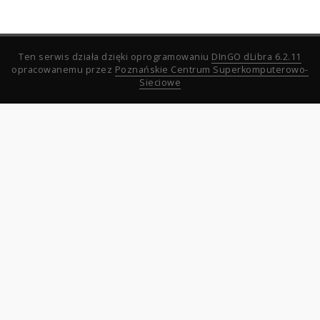
Ten serwis działa dzięki oprogramowaniu
DInGO dLibra 6.2.11
opracowanemu przez
Poznańskie Centrum Superkomputerowo-
Sieciowe