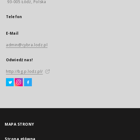
93-005 Łódź, Polska
Telefon
E-Mail
admin@cybra.lodz.pl
Odwiedź nas!
http://bg.p.lodz.pl/
MAPA STRONY
Strona główna