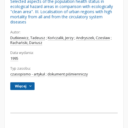
Selected aspects of the population health status in
ecological hazard areas in comparison with ecologically
"clean area". III. Localisation of urban regions with high
mortality from all and from the circulatory system
diseases
Autor:
Dutkiewicz, Tadeusz
;
Kończalik, Jerzy
;
Andryszek, Czesław
;
Rachański, Dariusz
Data wydania:
1995
Typ zasobu:
czasopismo - artykuł
;
dokument piśmienniczy
Więcej