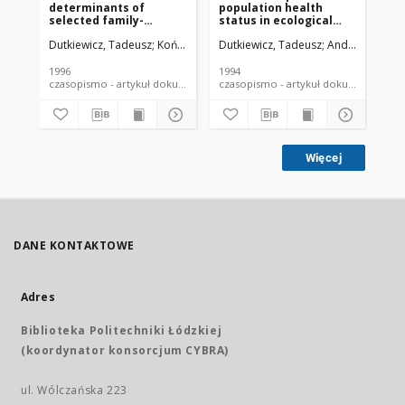
determinants of
population health
po
selected family-
status in ecological
sta
oriented health
hazard areas in
ha
Dutkiewicz, Tadeusz
Kończalik, Jerzy
Dutkiewicz, Tadeusz
Andryszek, Czesław
Andryszek, Cze
Rachański, 
Dut
indicators
comparison with
co
ecologically "clean"
ec
area. II. Assessment of
ar
1996
1994
199
spatial distribution of
fo
czasopismo - artykuł dokument piśmienniczy
czasopismo - artykuł dokument
mortality
st
pop
ec
ar
ro
Więcej
sy
DANE KONTAKTOWE
Adres
Biblioteka Politechniki Łódzkiej
(koordynator konsorcjum CYBRA)
ul. Wólczańska 223