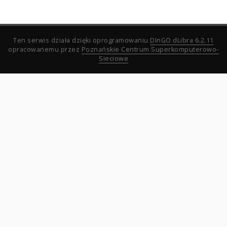
Ten serwis działa dzięki oprogramowaniu
DInGO dLibra 6.2.11
opracowanemu przez
Poznańskie Centrum Superkomputerowo-
Sieciowe