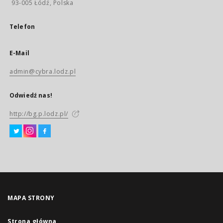
93-005 Łódź, Polska
Telefon
E-Mail
admin@cybra.lodz.pl
Odwiedź nas!
http://bg.p.lodz.pl/
MAPA STRONY
Strona główna