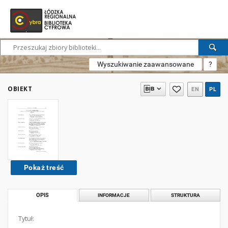
Wyszukiwanie zaawansowane
?
OBIEKT
EN
PL
Pokaż treść
OPIS
INFORMACJE
STRUKTURA
Tytuł: