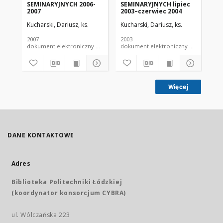
SEMINARYJNYCH 2006-
SEMINARYJNYCH lipiec
MA
2007
2003–czerwiec 2004
NA
WY
Kucharski, Dariusz, ks.
Kucharski, Dariusz, ks.
Kuc
DU
RO
2007
2003
200
dokument elektroniczny czasopismo
dokument elektroniczny czasopismo
Więcej
DANE KONTAKTOWE
Adres
Biblioteka Politechniki Łódzkiej
(koordynator konsorcjum CYBRA)
ul. Wólczańska 223