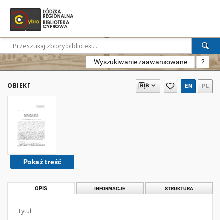
Wyszukiwanie zaawansowane
?
OBIEKT
EN
PL
Pokaż treść
OPIS
INFORMACJE
STRUKTURA
Tytuł: