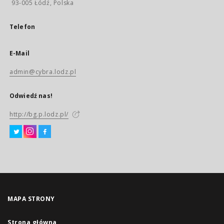
93-005 Łódź, Polska
Telefon
E-Mail
admin@cybra.lodz.pl
Odwiedź nas!
http://bg.p.lodz.pl/
MAPA STRONY
Strona główna