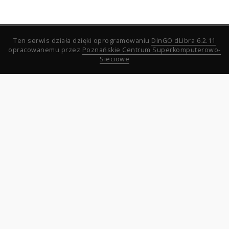
Ten serwis działa dzięki oprogramowaniu
DInGO dLibra 6.2.11
opracowanemu przez
Poznańskie Centrum Superkomputerowo-
Sieciowe