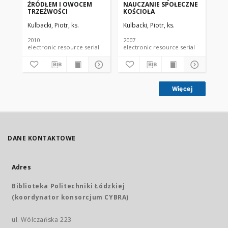
ŹRÓDŁEM I OWOCEM
NAUCZANIE SPOŁECZNE
MI
TRZEŹWOŚCI
KOŚCIOŁA
SU
WO
Kulbacki, Piotr, ks.
Kulbacki, Piotr, ks.
Kul
PO
ZB
ZB
2010
2007
200
FR
electronic resource serial
electronic resource serial
BL
Więcej
DANE KONTAKTOWE
Adres
Biblioteka Politechniki Łódzkiej
(koordynator konsorcjum CYBRA)
ul. Wólczańska 223