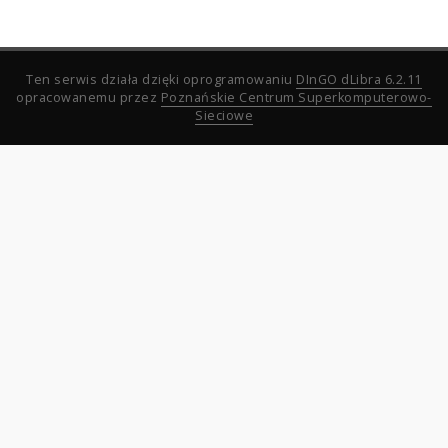
Ten serwis działa dzięki oprogramowaniu
DInGO dLibra 6.2.11
opracowanemu przez
Poznańskie Centrum Superkomputerowo-
Sieciowe