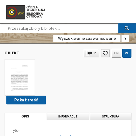
Wyszukiwanie zaawansowane
?
OBIEKT
EN
PL
Pokaż treść
OPIS
INFORMACJE
STRUKTURA
Tytuł: