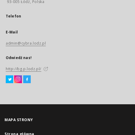
93-005 Łódź, Polska
Telefon
E-Mail
admin@cybra.lodz.pl
Odwiedź nas!
http://bg.p.lodz.pl/
MAPA STRONY
Strona główna