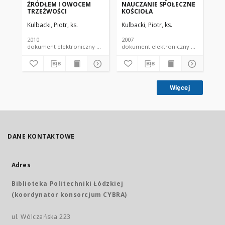
ŹRÓDŁEM I OWOCEM
NAUCZANIE SPOŁECZNE
MI
TRZEŹWOŚCI
KOŚCIOŁA
SU
WO
Kulbacki, Piotr, ks.
Kulbacki, Piotr, ks.
Kul
PO
ZB
ZB
2010
2007
200
FR
dokument elektroniczny czasopismo
dokument elektroniczny czasopismo
BL
Więcej
DANE KONTAKTOWE
Adres
Biblioteka Politechniki Łódzkiej
(koordynator konsorcjum CYBRA)
ul. Wólczańska 223