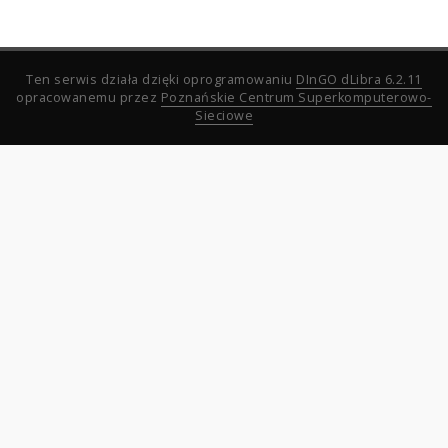
Ten serwis działa dzięki oprogramowaniu
DInGO dLibra 6.2.11
opracowanemu przez
Poznańskie Centrum Superkomputerowo-
Sieciowe