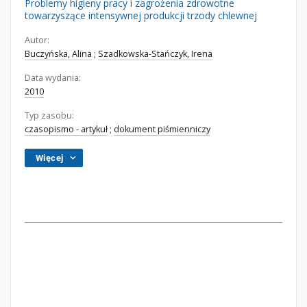
Problemy higieny pracy i zagrożenia zdrowotne
towarzyszące intensywnej produkcji trzody chlewnej
Autor:
Buczyńska, Alina
;
Szadkowska-Stańczyk, Irena
Data wydania:
2010
Typ zasobu:
czasopismo - artykuł
;
dokument piśmienniczy
Więcej