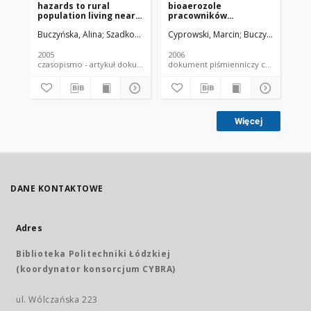
hazards to rural
bioaerozole
sz
population living near
pracowników
wy
pesticide dump sites in
kanalizacji
po
Buczyńska, Alina
Szadkowska-Stańczyk, Irena
Cyprowski, Marcin
Buczyńska, Alina
Buc
Poland
sk
ko
2005
2006
200
czasopismo - artykuł dokument piśmienniczy
dokument piśmienniczy czaso
Więcej
DANE KONTAKTOWE
Adres
Biblioteka Politechniki Łódzkiej
(koordynator konsorcjum CYBRA)
ul. Wólczańska 223