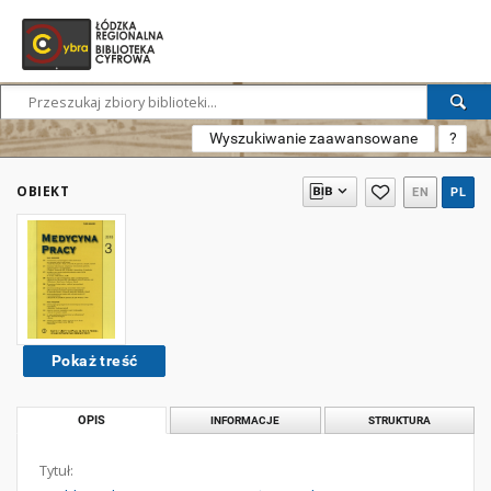
Wyszukiwanie zaawansowane
?
OBIEKT
EN
PL
Pokaż treść
OPIS
INFORMACJE
STRUKTURA
Tytuł: