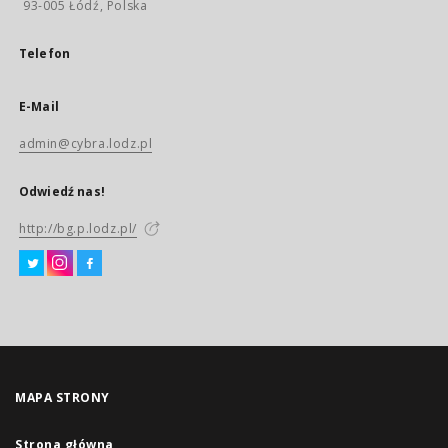
93-005 Łódź, Polska
Telefon
E-Mail
admin@cybra.lodz.pl
Odwiedź nas!
http://bg.p.lodz.pl/
MAPA STRONY
Strona główna