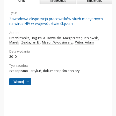
OPIS
INFORMACJE
STRUKTURA
Tytuł:
Zawodowa ekspozycja pracowników służb medycznych
na wirus HIV w województwie śląskim.
Autor:
Braczkowska, Bogumiła
;
Kowalska, Małgorzata
;
Beniowski,
Marek
;
Zejda, Jan E.
;
Mazur, Włodzimierz
;
Witor, Adam
Data wydania:
2010
Typ zasobu:
czasopismo - artykuł
;
dokument piśmienniczy
Więcej