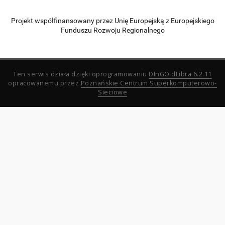
Projekt współfinansowany przez Unię Europejską z Europejskiego
Funduszu Rozwoju Regionalnego
Ten serwis działa dzięki oprogramowaniu
DInGO dLibra 6.2.11
opracowanemu przez
Poznańskie Centrum Superkomputerowo-
Sieciowe