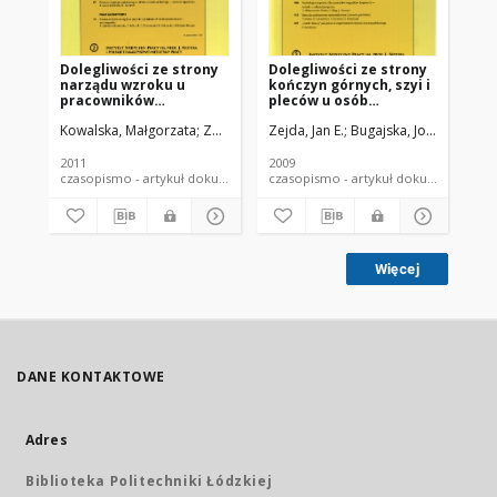
Dolegliwości ze strony
Dolegliwości ze strony
Oc
narządu wzroku u
kończyn górnych, szyi i
to
pracowników
pleców u osób
as
biurowych
wykonujących pracę
ai
Kowalska, Małgorzata
Zejda, Jan E.
Zejda, Jan E.
Bugajska, Joanna
Bugajska, Joanna
Braczkowska, 
Kowa
Zej
zatrudnionych na
biurową z użyciem
komputerowych
komputera.
stanowiskach pracy
2011
2009
199
czasopismo - artykuł dokument piśmienniczy
czasopismo - artykuł dokument
Więcej
DANE KONTAKTOWE
Adres
Biblioteka Politechniki Łódzkiej