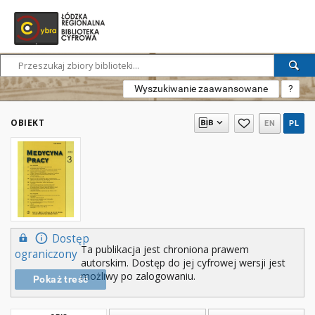
Wyszukiwanie zaawansowane
?
OBIEKT
EN
PL
Dostęp
Ta publikacja jest chroniona prawem
ograniczony
autorskim. Dostęp do jej cyfrowej wersji jest
możliwy po zalogowaniu.
Pokaż treść