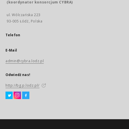
(koordynator konsorcjum CYBRA)
ul. Wólczańska 223
93-005 Łódź, Polska
Telefon
E-Mail
admin@cybra.lodz.pl
Odwiedź nas!
http://bg.p.lodz.pl/