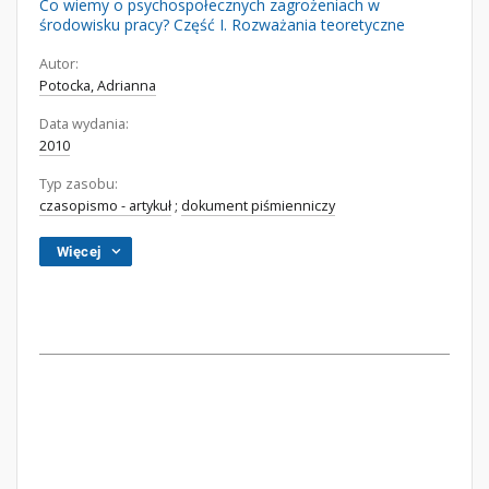
Co wiemy o psychospołecznych zagrożeniach w
środowisku pracy? Część I. Rozważania teoretyczne
Autor:
Potocka, Adrianna
Data wydania:
2010
Typ zasobu:
czasopismo - artykuł
;
dokument piśmienniczy
Więcej