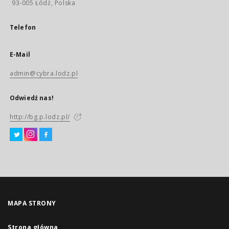
93-005 Łódź, Polska
Telefon
E-Mail
admin@cybra.lodz.pl
Odwiedź nas!
http://bg.p.lodz.pl/
MAPA STRONY
Strona główna