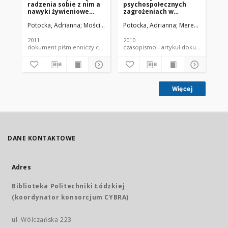
radzenia sobie z nim a
psychospołecznych
of
nawyki żywieniowe
zagrożeniach w
pa
wsród osób
środowisku pracy?
Potocka, Adrianna
Mościcka, Agnieszka
Potocka, Adrianna
Merecz-Kot, Dor
Pot
pracujących
Część II. Badanie
świadomości
pracowników
2011
2010
200
dokument piśmienniczy czasopismo - artykuł
czasopismo - artykuł dokument
Więcej
DANE KONTAKTOWE
Adres
Biblioteka Politechniki Łódzkiej
(koordynator konsorcjum CYBRA)
ul. Wólczańska 223