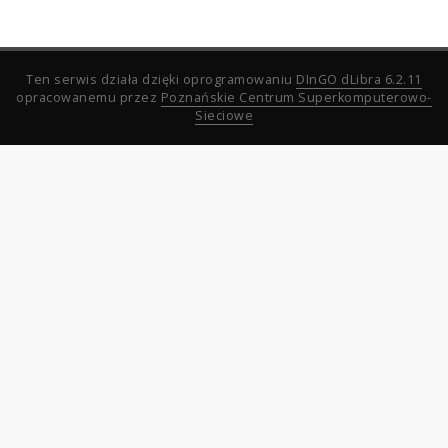
Ten serwis działa dzięki oprogramowaniu
DInGO dLibra 6.2.11
opracowanemu przez
Poznańskie Centrum Superkomputerowo-
Sieciowe