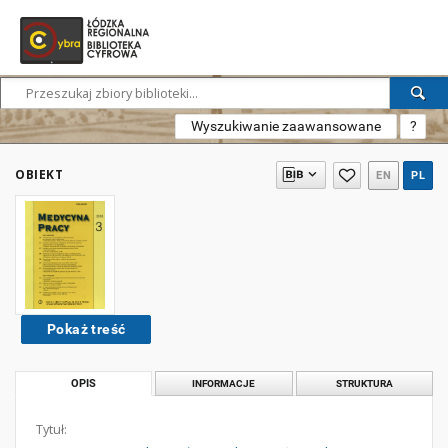
Wyszukiwanie zaawansowane
?
OBIEKT
EN
PL
Pokaż treść
OPIS
INFORMACJE
STRUKTURA
Tytuł: