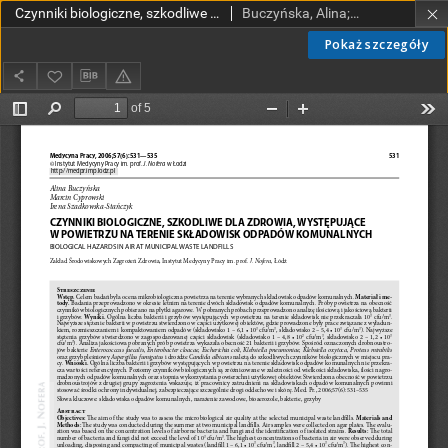
Czynniki biologiczne, szkodliwe dla zdrowia, występujące w powietrzu na terenie składowisk odpadów komunalnych
Buczyńska, Alina; Cyprowski, Marcin; Szadkowska-Stańczyk, Irena
Pokaż szczegóły