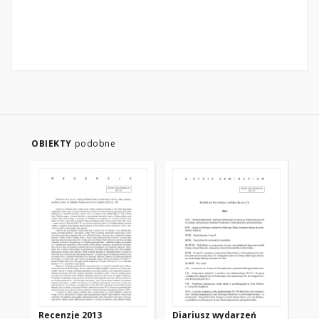
OBIEKTY
podobne
Recenzje 2013
Diariusz wydarzeń
Wy