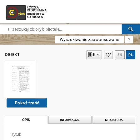
Wyszukiwanie zaawansowane
?
OBIEKT
EN
PL
Pokaż treść
OPIS
INFORMACJE
STRUKTURA
Tytuł: