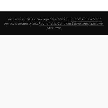
Ten serwis działa dzięki oprogramowaniu
DInGO dLibra 6.2.11
opracowanemu przez
Poznańskie Centrum Superkomputerowo-
Sieciowe