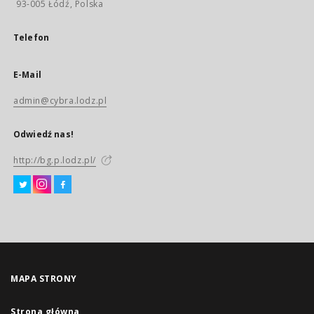
93-005 Łódź, Polska
Telefon
E-Mail
admin@cybra.lodz.pl
Odwiedź nas!
http://bg.p.lodz.pl/
MAPA STRONY
Strona główna