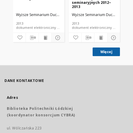
seminaryjnych 2012–
ma
2013
na
Se
Wyższe Seminarium Duchowne w Łodzi
Wyższe Seminarium Duchowne w Ło
Wy
Du
Ro
2013
2013
201
dokument elektroniczny czasopismo
dokument elektroniczny czasopismo
Więcej
DANE KONTAKTOWE
Adres
Biblioteka Politechniki Łódzkiej
(koordynator konsorcjum CYBRA)
ul. Wólczańska 223