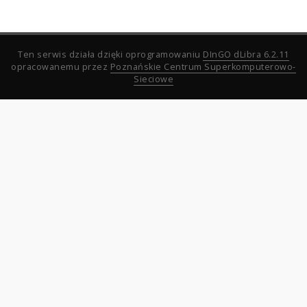
Ten serwis działa dzięki oprogramowaniu
DInGO dLibra 6.2.11
opracowanemu przez
Poznańskie Centrum Superkomputerowo-
Sieciowe