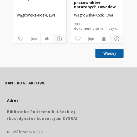
pracowników
ba
narażonych zawodowo
sa
na pola
ep
Wągrowska-Koski, Ewa
Wągrowska-Koski, Ewa
Wą
elektromagnetyczne
(PEM) w Polsce i w
krajach Unii
2003
200
Europejskiej
dokument piśmienniczy czaso
Więcej
DANE KONTAKTOWE
Adres
Biblioteka Politechniki Łódzkiej
(koordynator konsorcjum CYBRA)
ul. Wólczańska 223