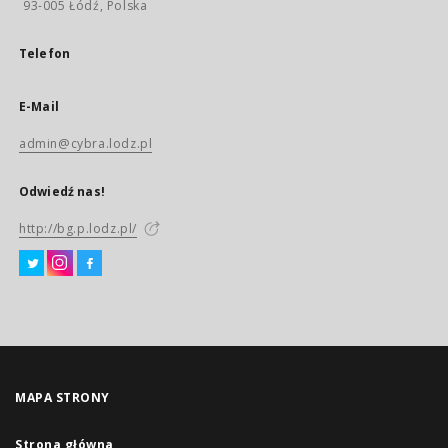
93-005 Łódź, Polska
Telefon
E-Mail
admin@cybra.lodz.pl
Odwiedź nas!
http://bg.p.lodz.pl/
MAPA STRONY
Strona główna