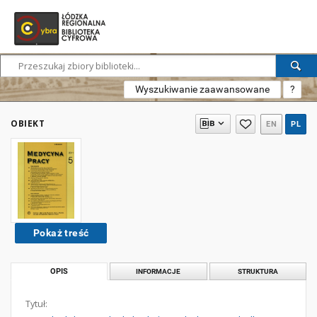
Wyszukiwanie zaawansowane
?
OBIEKT
EN
PL
Pokaż treść
OPIS
INFORMACJE
STRUKTURA
Tytuł: