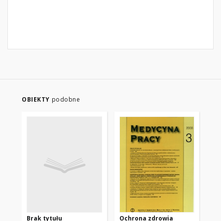
OBIEKTY
podobne
Brak tytułu
Ochrona zdrowia
Pr