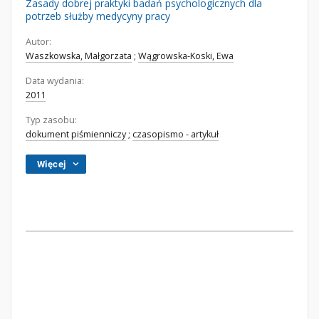
Zasady dobrej praktyki badań psychologicznych dla
potrzeb służby medycyny pracy
Autor:
Waszkowska, Małgorzata
;
Wągrowska-Koski, Ewa
Data wydania:
2011
Typ zasobu:
dokument piśmienniczy
;
czasopismo - artykuł
Więcej