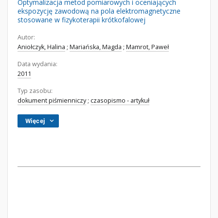
Optymalizacja metod pomiarowych i oceniających
ekspozycję zawodową na pola elektromagnetyczne
stosowane w fizykoterapii krótkofalowej
Autor:
Aniołczyk, Halina
;
Mariańska, Magda
;
Mamrot, Paweł
Data wydania:
2011
Typ zasobu:
dokument piśmienniczy
;
czasopismo - artykuł
Więcej