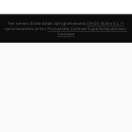
Ten serwis działa dzięki oprogramowaniu
DInGO dLibra 6.2.11
opracowanemu przez
Poznańskie Centrum Superkomputerowo-
Sieciowe