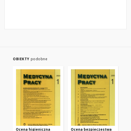
OBIEKTY
podobne
Ocena higieniczna
Ocena bezpieczestwa
Ko