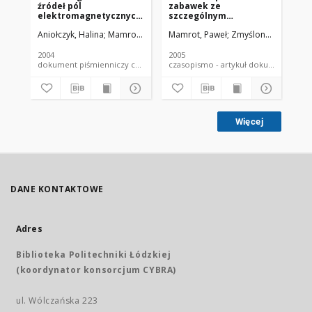
źródeł pól
zabawek ze
pr
elektromagnetycznych,
szczególnym
w 
dla których normatyw
uwzględnieniem
el
Aniołczyk, Halina
Mamrot, Paweł
Mamrot, Paweł
Politański, Piotr
Zmyślony, Marek
Ani
Po
zmienił się znacząco
bezpieczeństwa
wi
lub został
elektromagnetycznego
a 
wprowadzony nowymi
w świetle
Eu
2004
2005
200
przepisami o NDN
obowiązujcych
dokument piśmienniczy czasopismo - artykuł
czasopismo - artykuł dokument
przepisów-badania
wstępne
Więcej
DANE KONTAKTOWE
Adres
Biblioteka Politechniki Łódzkiej
(koordynator konsorcjum CYBRA)
ul. Wólczańska 223