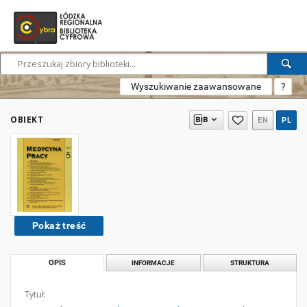
Wyszukiwanie zaawansowane
?
OBIEKT
EN
PL
Pokaż treść
OPIS
INFORMACJE
STRUKTURA
Tytuł: