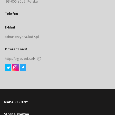
93-005 Łódź, Polska
Telefon
E-Mail
admin@cybra.lodz.pl
Odwiedź nas!
http://bg.p.lodz.pl/
MAPA STRONY
Strona główna