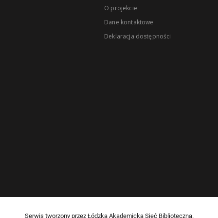
O projekcie
Dane kontaktowe
Deklaracja dostępności
Serwis tworzony przez Łódzką Akademicką Sieć Biblioteczną.