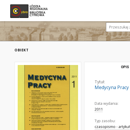
OBIEKT
OPIS
Tytuł:
Medycyna Pracy T
Data wydania:
2011
Typ zasobu:
czasopismo - artykuł