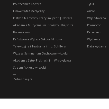
Politechnika Łódzka
Tytuł
Uniwersytet Medyczny
Autor
Instytut Medycyny Pracy im. prof. J. Nofera
Współtwórca
Akademia Muzyczna im. Grażyny i Kiejstuta
Promotor
Bacewiczów
Recenzent
Państwowa Wyższa Szkoła Filmowa
Wydawca
Telewizyjna i Teatralna im. L. Schillera
Data wydania
Wyższe Seminarium Duchowne w Łodzi
Akademia Sztuk Pięknych im. Władysława
Strzemińskiego w Łodzi
...
Zobacz więcej