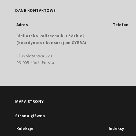
DANE KONTAKTOWE
Adres
Telefon
Biblioteka Politechniki Łódzkiej
(koordynator konsorcjum CYBRA)
ul. Wólczańska 223
93-005 Łódź, Polska
MAPA STRONY
Strona główna
Kolekcje
Indeksy