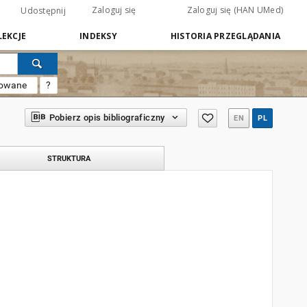
Zaloguj się
Zaloguj się (HAN UMed)
Udostępnij
EKCJE
INDEKSY
HISTORIA PRZEGLĄDANIA
sowane
?
Pobierz opis bibliograficzny
EN
PL
STRUKTURA