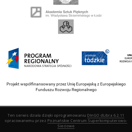
Projekt współfinansowany przez Unię Europejską z Europejskiego
Funduszu Rozwoju Regionalnego
Ten serwis działa dzięki oprogramowaniu
DInGO dLibra 6.2.11
opracowanemu przez
Poznańskie Centrum Superkomputerowo-
Sieciowe