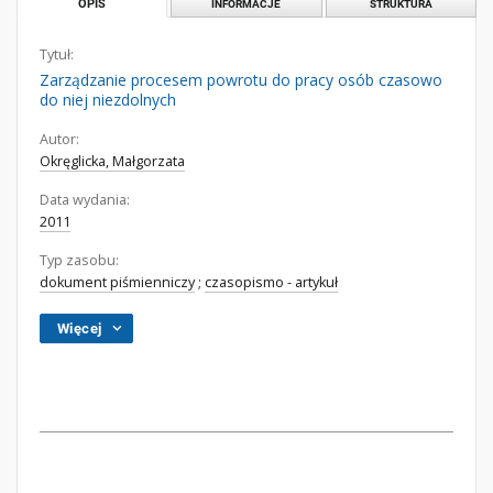
OPIS
INFORMACJE
STRUKTURA
Tytuł:
Zarządzanie procesem powrotu do pracy osób czasowo
do niej niezdolnych
Autor:
Okręglicka, Małgorzata
Data wydania:
2011
Typ zasobu:
dokument piśmienniczy
;
czasopismo - artykuł
Więcej