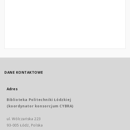
DANE KONTAKTOWE
Adres
Biblioteka Politechniki Łódzkiej
(koordynator konsorcjum CYBRA)
ul. Wólczańska 223
93-005 Łódź, Polska