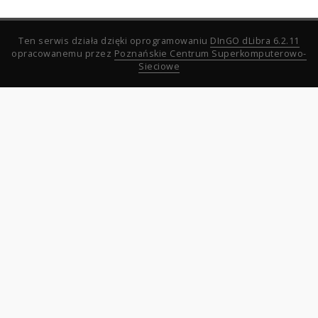
Ten serwis działa dzięki oprogramowaniu
DInGO dLibra 6.2.11
opracowanemu przez
Poznańskie Centrum Superkomputerowo-
Sieciowe