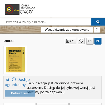
Wyszukiwanie zaawansowane
?
OBIEKT
EN
PL
Dostęp
Ta publikacja jest chroniona prawem
ograniczony
autorskim. Dostęp do jej cyfrowej wersji jest
możliwy po zalogowaniu.
Pokaż treść