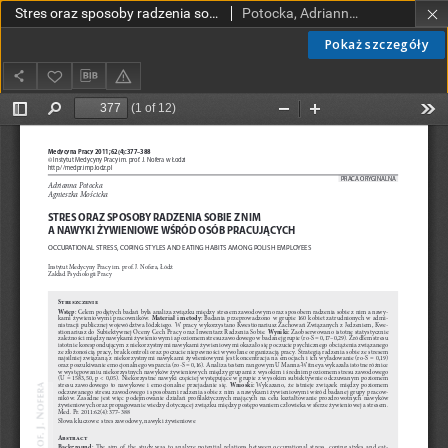
Stres oraz sposoby radzenia sobie z nim a nawyki żywieniowe wsród osób pracujących
Potocka, Adrianna; Mościcka, Agnieszka
Pokaż szczegóły