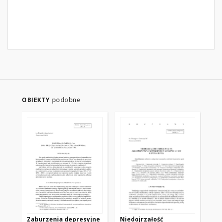
OBIEKTY
podobne
Zaburzenia depresyjne
Niedojrzałość
Ut