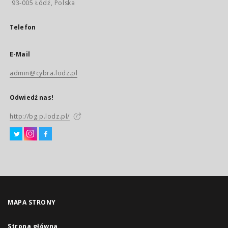
93-005 Łódź, Polska
Telefon
E-Mail
admin@cybra.lodz.pl
Odwiedź nas!
http://bg.p.lodz.pl/
MAPA STRONY
Strona główna