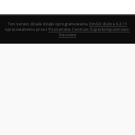
Ten serwis działa dzięki oprogramowaniu
DInGO dLibra 6.2.11
opracowanemu przez
Poznańskie Centrum Superkomputerowo-
Sieciowe