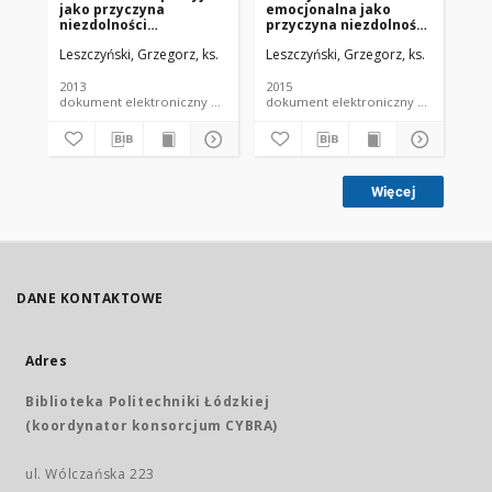
jako przyczyna
emocjonalna jako
du
niezdolności
przyczyna niezdolności
KPK
konsensualnej do
konsensualnej
Leszczyński, Grzegorz, ks.
Leszczyński, Grzegorz, ks.
Les
zawarcia małżeństwa
kontrahenta
2013
2015
201
dokument elektroniczny czasopismo
dokument elektroniczny czasopismo
Więcej
DANE KONTAKTOWE
Adres
Biblioteka Politechniki Łódzkiej
(koordynator konsorcjum CYBRA)
ul. Wólczańska 223