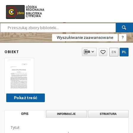
Wyszukiwanie zaawansowane
?
OBIEKT
EN
PL
Pokaż treść
OPIS
INFORMACJE
STRUKTURA
Tytuł: