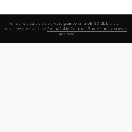
Ten serwis działa dzięki oprogramowaniu
DInGO dLibra 6.2.11
opracowanemu przez
Poznańskie Centrum Superkomputerowo-
Sieciowe