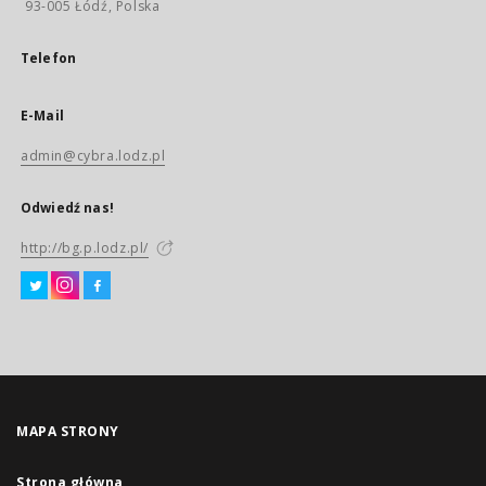
93-005 Łódź, Polska
Telefon
E-Mail
admin@cybra.lodz.pl
Odwiedź nas!
http://bg.p.lodz.pl/
MAPA STRONY
Strona główna