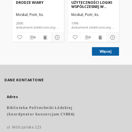
DRODZE WIARY
UŻYTECZNOŚCI LOGIKI
BO
WSPÓŁCZESNEJ W
DO
UPRAWIANIU
RE
Moskal, Piotr, ks.
Moskal, Piotr, ks.
Mos
METAFIZYKI. Uwagi
metafizyka
2000
1996
199
dokument elektroniczny czasopismo
dokument elektroniczny czasopismo
Więcej
DANE KONTAKTOWE
Adres
Biblioteka Politechniki Łódzkiej
(koordynator konsorcjum CYBRA)
ul. Wólczańska 223