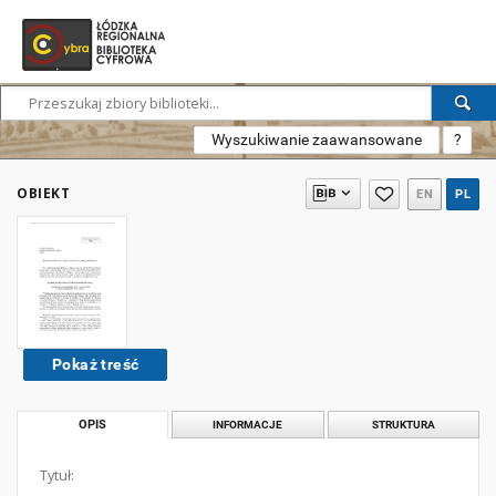
Wyszukiwanie zaawansowane
?
OBIEKT
EN
PL
Pokaż treść
OPIS
INFORMACJE
STRUKTURA
Tytuł: