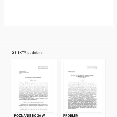
OBIEKTY
podobne
POZNANIE BOGA W
PROBLEM
PR