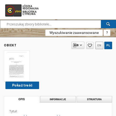
Wyszukiwanie zaawansowane
?
OBIEKT
EN
PL
Pokaż treść
OPIS
INFORMACJE
STRUKTURA
Tytuł: