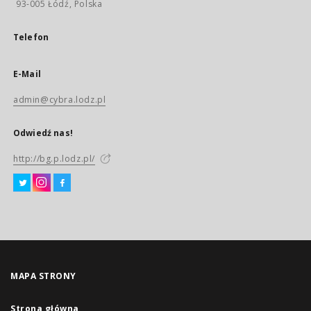
93-005 Łódź, Polska
Telefon
E-Mail
admin@cybra.lodz.pl
Odwiedź nas!
http://bg.p.lodz.pl/
MAPA STRONY
Strona główna