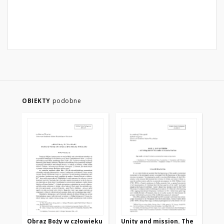
OBIEKTY
podobne
Obraz Boży w człowieku
Unity and mission. The
O 