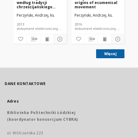
według tradycji
origins of ecumenical
Ch
chrześcijańskiego
movement
Wschodu
Perzyński, Andrzej, ks.
Perzyński, Andrzej, ks.
Per
2013
2016
201
dokument elektroniczny czasopismo
dokument elektroniczny czasopismo
Więcej
DANE KONTAKTOWE
Adres
Biblioteka Politechniki Łódzkiej
(koordynator konsorcjum CYBRA)
ul. Wólczańska 223