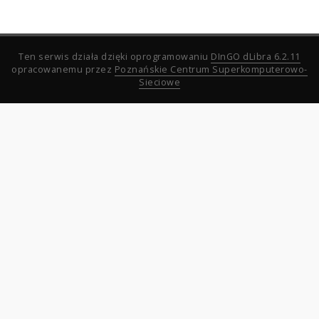
Ten serwis działa dzięki oprogramowaniu
DInGO dLibra 6.2.11
opracowanemu przez
Poznańskie Centrum Superkomputerowo-
Sieciowe