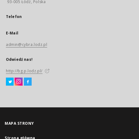
93-005 Łódź, Polska
Telefon
E-Mail
admin@cybra.lodz.pl
Odwiedź nas!
http://bg.p.lodz.pl/
MAPA STRONY
Strona główna