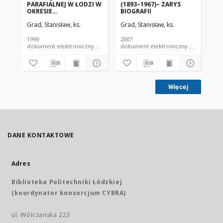
PARAFIALNEJ W ŁODZI W
(1893–1967)– ZARYS
PO
OKRESIE
BIOGRAFII
ŚW
MIĘDZYWOJENNYM
RO
Grad, Stanisław, ks.
Grad, Stanisław, ks.
Gra
1999
2007
200
dokument elektroniczny czasopismo
dokument elektroniczny czasopismo
Więcej
DANE KONTAKTOWE
Adres
Biblioteka Politechniki Łódzkiej
(koordynator konsorcjum CYBRA)
ul. Wólczańska 223