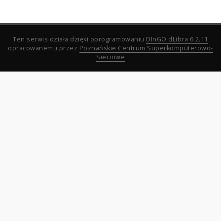
Ten serwis działa dzięki oprogramowaniu
DInGO dLibra 6.2.11
opracowanemu przez
Poznańskie Centrum Superkomputerowo-
Sieciowe