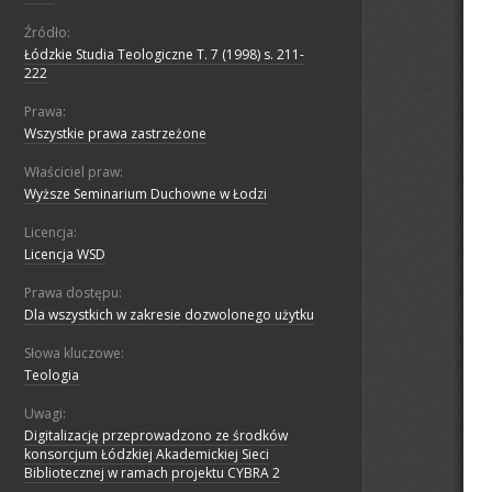
Źródło:
Łódzkie Studia Teologiczne T. 7 (1998) s. 211-
222
Prawa:
Wszystkie prawa zastrzeżone
Właściciel praw:
Wyższe Seminarium Duchowne w Łodzi
Licencja:
Licencja WSD
Prawa dostępu:
Dla wszystkich w zakresie dozwolonego użytku
Słowa kluczowe:
Teologia
Uwagi:
Digitalizację przeprowadzono ze środków
konsorcjum Łódzkiej Akademickiej Sieci
Bibliotecznej w ramach projektu CYBRA 2