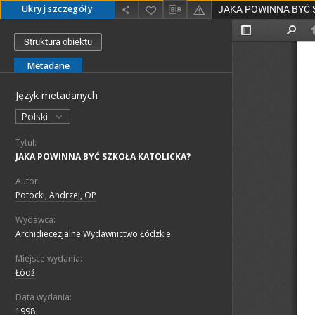
Ukryj szczegóły
JAKA POWINNA BYĆ 
Struktura obiektu
Metadane
Język metadanych
Polski
Tytuł:
JAKA POWINNA BYĆ SZKOŁA KATOLICKA?
Autor:
Potocki, Andrzej, OP
Wydawca:
Archidiecezjalne Wydawnictwo Łódzkie
Miejsce wydania:
Łódź
Data wydania:
1998