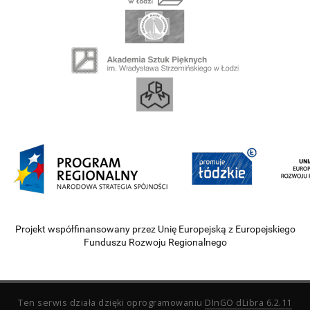
Projekt współfinansowany przez Unię Europejską z Europejskiego
Funduszu Rozwoju Regionalnego
Ten serwis działa dzięki oprogramowaniu
DInGO dLibra 6.2.11