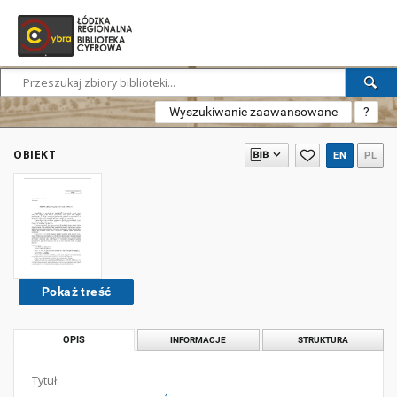
Wyszukiwanie zaawansowane
?
OBIEKT
EN
PL
Pokaż treść
OPIS
INFORMACJE
STRUKTURA
Tytuł: