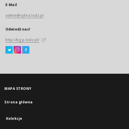
E-Mail
admin@cybra.lodz.pl
Odwiedź nas!
http://bg.p.lodz.pl/
MAPA STRONY
Strona główna
Kolekcje