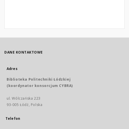
DANE KONTAKTOWE
Adres
Biblioteka Politechniki Łódzkiej
(koordynator konsorcjum CYBRA)
ul. Wólczańska 223
93-005 Łódź, Polska
Telefon