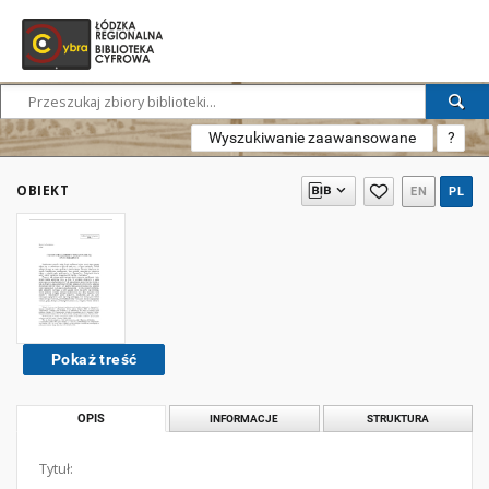
Wyszukiwanie zaawansowane
?
OBIEKT
EN
PL
Pokaż treść
OPIS
INFORMACJE
STRUKTURA
Tytuł: