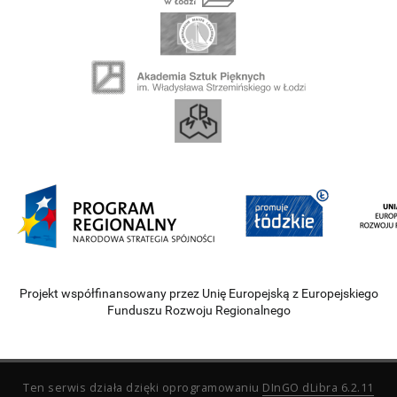
Projekt współfinansowany przez Unię Europejską z Europejskiego
Funduszu Rozwoju Regionalnego
Ten serwis działa dzięki oprogramowaniu
DInGO dLibra 6.2.11