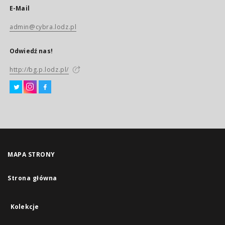
E-Mail
admin@cybra.lodz.pl
Odwiedź nas!
http://bg.p.lodz.pl/
MAPA STRONY
Strona główna
Kolekcje