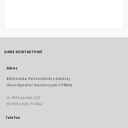
DANE KONTAKTOWE
Adres
Biblioteka Politechniki Łódzkiej
(koordynator konsorcjum CYBRA)
ul. Wólczańska 223
93-005 Łódź, Polska
Telefon