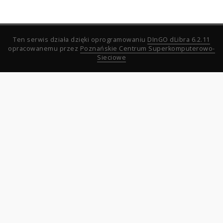
Ten serwis działa dzięki oprogramowaniu
DInGO dLibra 6.2.11
opracowanemu przez
Poznańskie Centrum Superkomputerowo-
Sieciowe