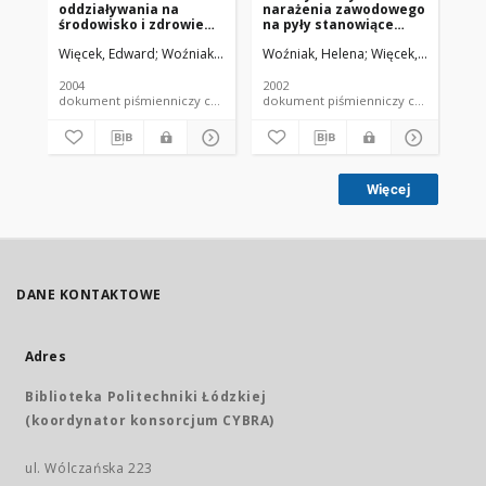
oddziaływania na
narażenia zawodowego
an
środowisko i zdrowie
na pyły stanowiące
he
ludności zamieszkałej
mieszaninę wolnej
ch
Więcek, Edward
Woźniak, Helena
Woźniak, Helena
Więcek, Edward
Woź
w pobliżu zakładu
krystalicznej
górniczego surowców
krzemionki i
skalnych na podstawie
respirabilnych włókien
2004
2002
199
metod obliczeniowych i
mineralnych
dokument piśmienniczy czasopismo - artykuł
dokument piśmienniczy czaso
pomiarów imisji pyłu
pochodzenia
naturalnego
Więcej
DANE KONTAKTOWE
Adres
Biblioteka Politechniki Łódzkiej
(koordynator konsorcjum CYBRA)
ul. Wólczańska 223