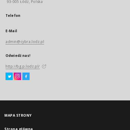
93-005 Łódź, Polska
Telefon
E-Mail
admin@cybra.lodz.pl
Odwiedź nas!
http://bg.p.lodz.pl/
MAPA STRONY
Strona główna