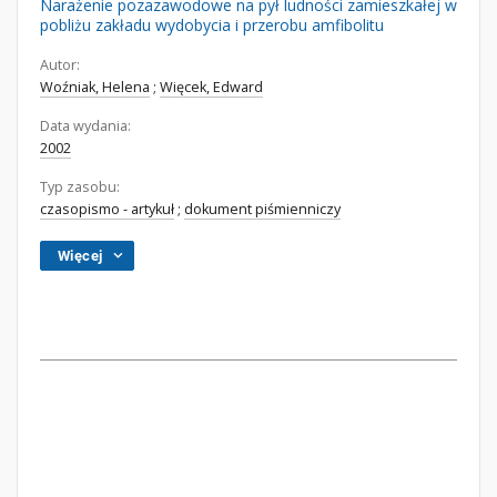
Narażenie pozazawodowe na pył ludności zamieszkałej w
pobliżu zakładu wydobycia i przerobu amfibolitu
Autor:
Woźniak, Helena
;
Więcek, Edward
Data wydania:
2002
Typ zasobu:
czasopismo - artykuł
;
dokument piśmienniczy
Więcej