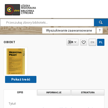
Wyszukiwanie zaawansowane
?
OBIEKT
EN
PL
Pokaż treść
OPIS
INFORMACJE
STRUKTURA
Tytuł: