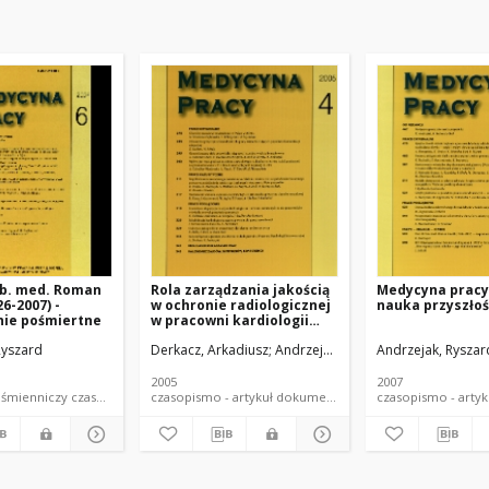
ab. med. Roman
Rola zarządzania jakością
Medycyna pracy
6-2007) -
w ochronie radiologicznej
nauka przyszłoś
ie pośmiertne
w pracowni kardiologii
interwencyjnej
an
Ryszard
Andrzejak, Ryszard
Sieradzka, Urszula
Derkacz, Arkadiusz
Andrzejak, Ryszard
Andrzejak, Ryszar
2005
2007
dokument piśmienniczy czasopismo - artykuł
czasopismo - artykuł dokument piśmienniczy