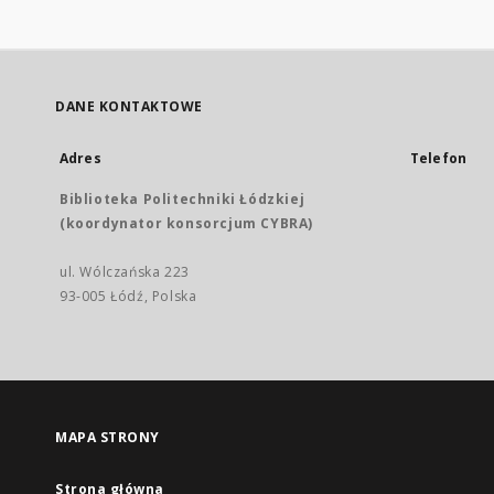
DANE KONTAKTOWE
Adres
Telefon
Biblioteka Politechniki Łódzkiej
(koordynator konsorcjum CYBRA)
ul. Wólczańska 223
93-005 Łódź, Polska
MAPA STRONY
Strona główna