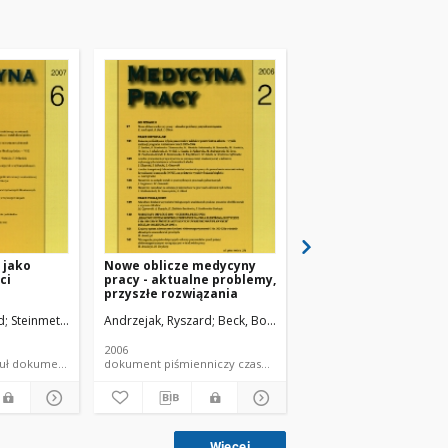
 jako
Nowe oblicze medycyny
Czynniki ryzyka zwią
ci
pracy - aktualne problemy,
pracą zawodową a ra
przyszłe rozwiązania
sutka u mężczyzn
d
Steinmetz-Beck, Aleksandra
Andrzejak, Ryszard
Beck, Bogusław
Martynowicz, Helena
Urban, Joanna
Mę
2006
2005
czasopismo - artykuł dokument piśmienniczy
dokument piśmienniczy czasopismo - artykuł
czasopi
Więcej