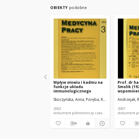
OBIEKTY
podobne
Wpływ ołowiu i kadmu na
Prof. dr h
funkcje układu
Smolik (192
immunologicznego
wspomnien
Skoczyńska, Anna
Poręba, Rafał
Sieradzki, Adri
Andrzejak, 
2002
2007
dokument piśmienniczy czasopismo - artykuł