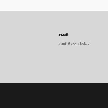
E-Mail
admin@cybra.lodz.pl