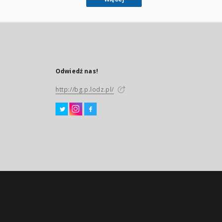
Odwiedź nas!
http://bg.p.lodz.pl/