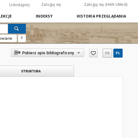
Zaloguj się
Zaloguj się (HAN UMed)
Udostępnij
EKCJE
INDEKSY
HISTORIA PRZEGLĄDANIA
sowane
?
Pobierz opis bibliograficzny
EN
PL
STRUKTURA