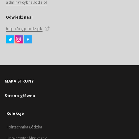
admin@cybra.lodz.pl
Odwiedź nas!
http://bg.p.lodz.pl/
MAPA STRONY
Strona główna
Kolekcje
Politechnika Łódzka
Uniwersytet Medyczny