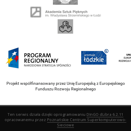
Projekt współfinansowany przez Unię Europejską z Europejskiego
Funduszu Rozwoju Regionalnego
Ten serwis działa dzięki oprogramowaniu
DInGO dLibra 6.2.11
opracowanemu przez
Poznańskie Centrum Superkomputerowo-
Sieciowe