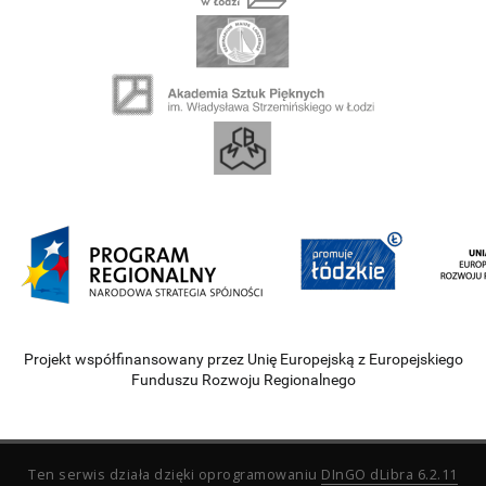
Projekt współfinansowany przez Unię Europejską z Europejskiego
Funduszu Rozwoju Regionalnego
Ten serwis działa dzięki oprogramowaniu
DInGO dLibra 6.2.11