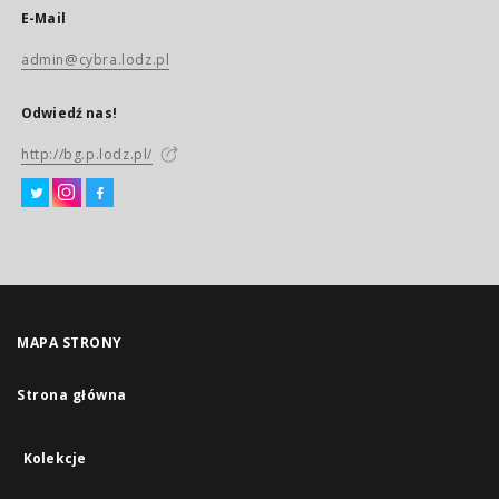
E-Mail
admin@cybra.lodz.pl
Odwiedź nas!
http://bg.p.lodz.pl/
MAPA STRONY
Strona główna
Kolekcje