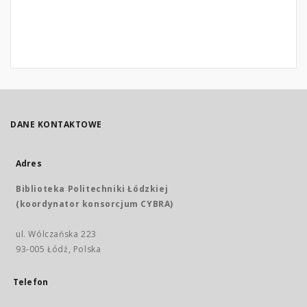
DANE KONTAKTOWE
Adres
Biblioteka Politechniki Łódzkiej
(koordynator konsorcjum CYBRA)
ul. Wólczańska 223
93-005 Łódź, Polska
Telefon