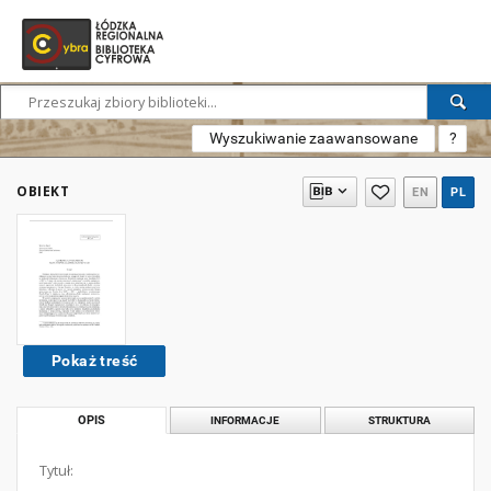
Wyszukiwanie zaawansowane
?
OBIEKT
EN
PL
Pokaż treść
OPIS
INFORMACJE
STRUKTURA
Tytuł: