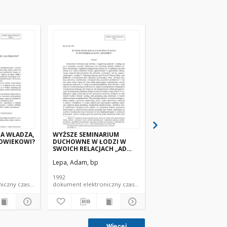
TA WŁADZA,
WYŻSZE SEMINARIUM
PEDAGOGIKA MASS M
ŁOWIEKOWI?
DUCHOWNE W ŁODZI W
W WYŻSZYM SEMINAR
SWOICH RELACJACH „AD
DUCHOWNYM
EXTRA”
Lepa, Adam, bp
Lepa, Adam, bp
1992
1996
dokument elektroniczny czasopismo
dokument elektroniczny czasopismo
Więcej