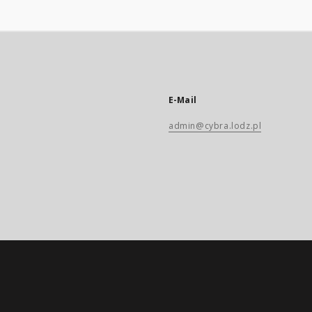
E-Mail
admin@cybra.lodz.pl