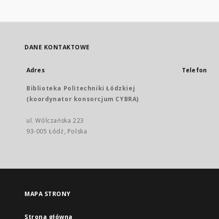
DANE KONTAKTOWE
Adres
Telefon
Biblioteka Politechniki Łódzkiej
(koordynator konsorcjum CYBRA)
ul. Wólczańska 223
93-005 Łódź, Polska
MAPA STRONY
Strona główna