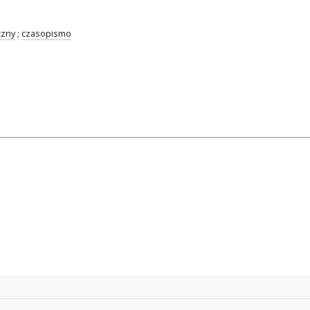
czny
;
czasopismo