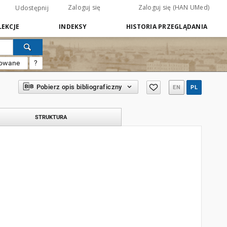
Zaloguj się
Zaloguj się (HAN UMed)
Udostępnij
EKCJE
INDEKSY
HISTORIA PRZEGLĄDANIA
sowane
?
Pobierz opis bibliograficzny
EN
PL
STRUKTURA