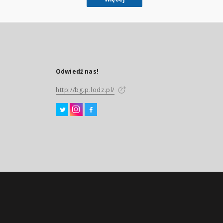
Odwiedź nas!
http://bg.p.lodz.pl/