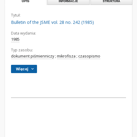
OPIS
INFORMACJE
STRUKTURA
Tytuł:
Bulletin of the JSME vol. 28 no. 242 (1985)
Data wydania:
1985
Typ zasobu:
dokument piśmienniczy
;
mikrofisza
;
czasopismo
Więcej