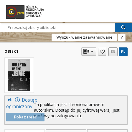
Wyszukiwanie zaawansowane
?
OBIEKT
EN
PL
Dostęp
Ta publikacja jest chroniona prawem
ograniczony
autorskim. Dostęp do jej cyfrowej wersji jest
możliwy po zalogowaniu.
Pokaż treść