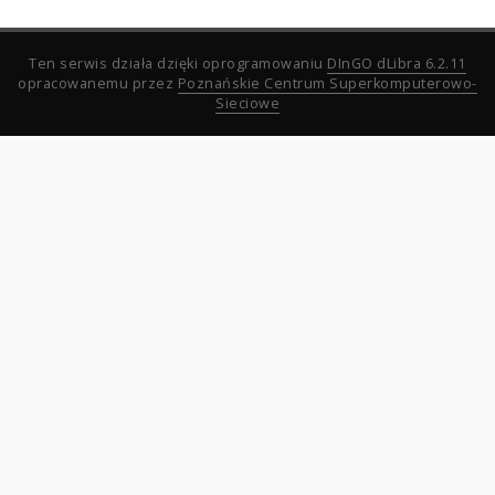
Ten serwis działa dzięki oprogramowaniu
DInGO dLibra 6.2.11
opracowanemu przez
Poznańskie Centrum Superkomputerowo-
Sieciowe