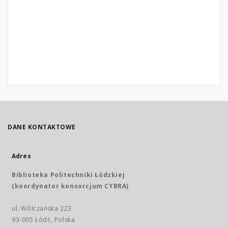
DANE KONTAKTOWE
Adres
Biblioteka Politechniki Łódzkiej
(koordynator konsorcjum CYBRA)
ul. Wólczańska 223
93-005 Łódź, Polska