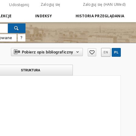
Zaloguj się
Zaloguj się (HAN UMed)
Udostępnij
EKCJE
INDEKSY
HISTORIA PRZEGLĄDANIA
sowane
?
Pobierz opis bibliograficzny
EN
PL
STRUKTURA