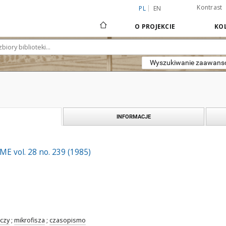
Kontrast
PL
EN
O PROJEKCIE
KOL
Wyszukiwanie zaawan
INFORMACJE
SME vol. 28 no. 239 (1985)
czy
;
mikrofisza
;
czasopismo