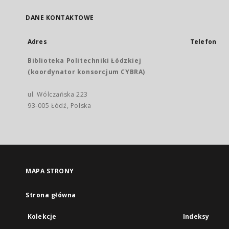
DANE KONTAKTOWE
Adres
Telefon
Biblioteka Politechniki Łódzkiej
(koordynator konsorcjum CYBRA)
ul. Wólczańska 223
93-005 Łódź, Polska
MAPA STRONY
Strona główna
Kolekcje
Indeksy