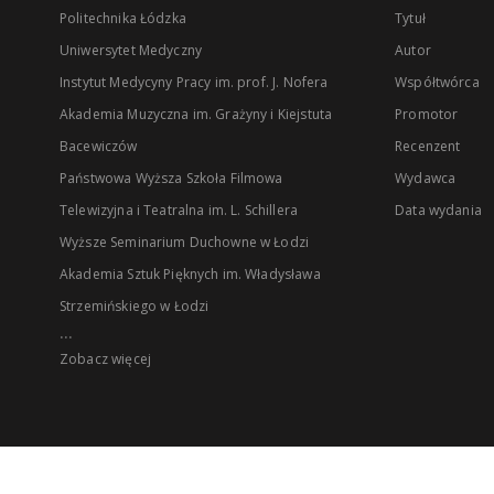
Politechnika Łódzka
Tytuł
Uniwersytet Medyczny
Autor
Instytut Medycyny Pracy im. prof. J. Nofera
Współtwórca
Akademia Muzyczna im. Grażyny i Kiejstuta
Promotor
Bacewiczów
Recenzent
Państwowa Wyższa Szkoła Filmowa
Wydawca
Telewizyjna i Teatralna im. L. Schillera
Data wydania
Wyższe Seminarium Duchowne w Łodzi
Akademia Sztuk Pięknych im. Władysława
Strzemińskiego w Łodzi
...
Zobacz więcej