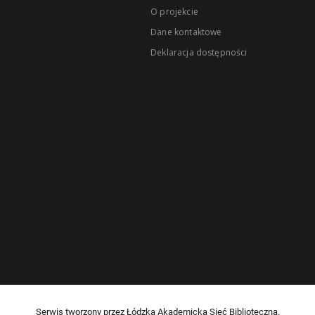
O projekcie
Dane kontaktowe
Deklaracja dostępności
Serwis tworzony przez Łódzką Akademicką Sieć Biblioteczną.