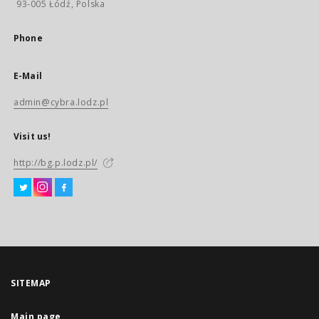
93-005 Łódź, Polska
Phone
E-Mail
admin@cybra.lodz.pl
Visit us!
http://bg.p.lodz.pl/
SITEMAP
Main page