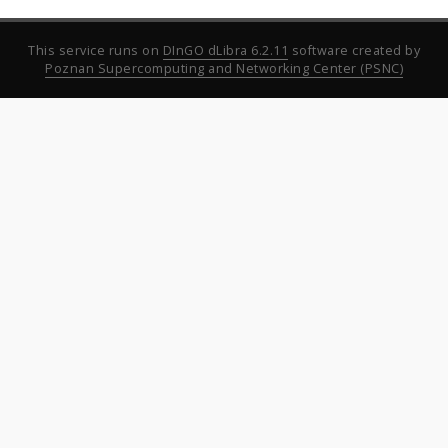
This service runs on
DInGO dLibra 6.2.11
software created by
Poznan Supercomputing and Networking Center (PSNC)