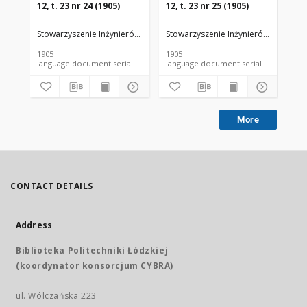
12, t. 23 nr 24 (1905)
12, t. 23 nr 25 (1905)
12,
Stowarzyszenie Inżynierów i Techników Przemysłu Rolnego i Spożywc
Stowarzyszenie Inżynierów i Techni
Sto
1905
1905
190
language document serial
language document serial
More
CONTACT DETAILS
Address
Biblioteka Politechniki Łódzkiej
(koordynator konsorcjum CYBRA)
ul. Wólczańska 223