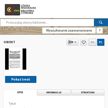
Wyszukiwanie zaawansowane
?
OBIEKT
EN
PL
Pokaż treść
OPIS
INFORMACJE
STRUKTURA
Tytuł: