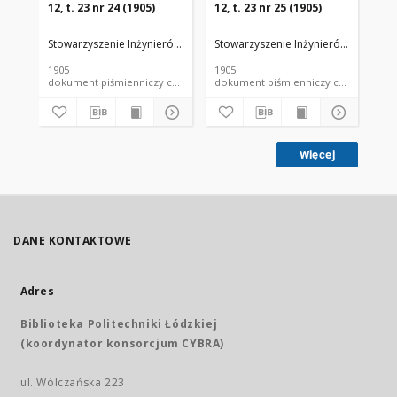
12, t. 23 nr 24 (1905)
12, t. 23 nr 25 (1905)
12,
Stowarzyszenie Inżynierów i Techników Przemysłu Rolnego i Spożywc
Stowarzyszenie Inżynierów i Techni
Sto
1905
1905
190
dokument piśmienniczy czasopismo
dokument piśmienniczy czasopismo
Więcej
DANE KONTAKTOWE
Adres
Biblioteka Politechniki Łódzkiej
(koordynator konsorcjum CYBRA)
ul. Wólczańska 223