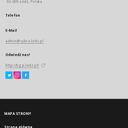
93-005 Łódź, Polska
Telefon
E-Mail
admin@cybra.lodz.pl
Odwiedź nas!
http://bg.p.lodz.pl/
MAPA STRONY
Strona główna