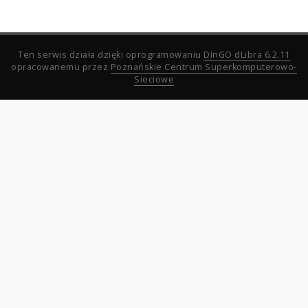
Ten serwis działa dzięki oprogramowaniu
DInGO dLibra 6.2.11
opracowanemu przez
Poznańskie Centrum Superkomputerowo-
Sieciowe