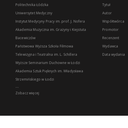
Politechnika Łódzka
Tytuł
Uniwersytet Medyczny
Autor
Instytut Medycyny Pracy im. prof. J. Nofera
Współtwórca
Akademia Muzyczna im. Grażyny i Kiejstuta
Promotor
Bacewiczów
Recenzent
Państwowa Wyższa Szkoła Filmowa
Wydawca
Telewizyjna i Teatralna im. L. Schillera
Data wydania
Wyższe Seminarium Duchowne w Łodzi
Akademia Sztuk Pięknych im. Władysława
Strzemińskiego w Łodzi
...
Zobacz więcej