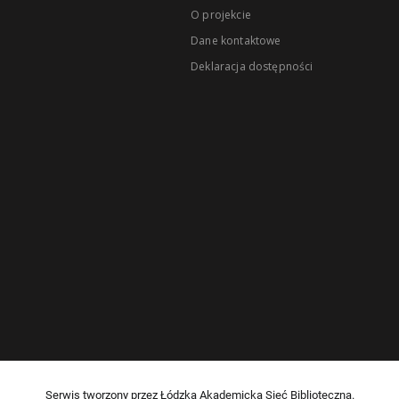
O projekcie
Dane kontaktowe
Deklaracja dostępności
Serwis tworzony przez Łódzką Akademicką Sieć Biblioteczną.