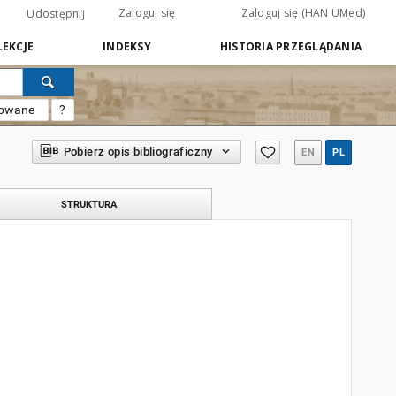
Zaloguj się
Zaloguj się (HAN UMed)
Udostępnij
EKCJE
INDEKSY
HISTORIA PRZEGLĄDANIA
sowane
?
Pobierz opis bibliograficzny
EN
PL
STRUKTURA