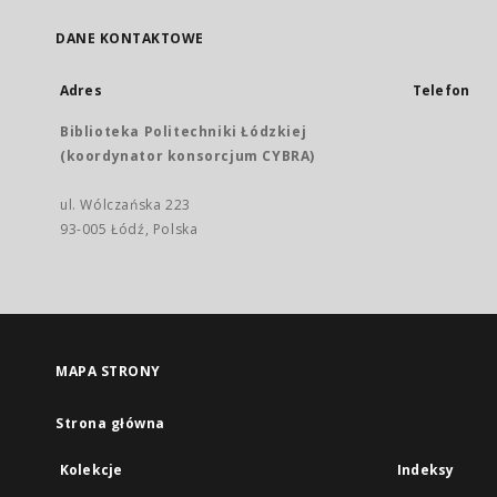
DANE KONTAKTOWE
Adres
Telefon
Biblioteka Politechniki Łódzkiej
(koordynator konsorcjum CYBRA)
ul. Wólczańska 223
93-005 Łódź, Polska
MAPA STRONY
Strona główna
Kolekcje
Indeksy