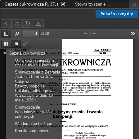
Gazeta cukrownicza R. 37, t. 66 nr 22 (1930)
Stowarzyszenie Inżynierów i Techników Przemysłu Rolnego i Spożywczego.
Pokaż szczegóły