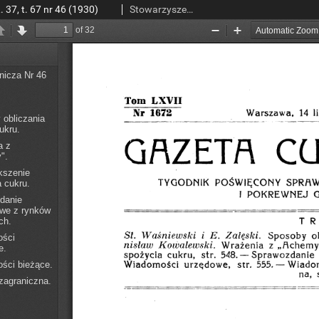
37, t. 67 nr 46 (1930)
Stowarzyszenie Inżynierów i Techników Przemysłu Rolnego i Spożywczego.