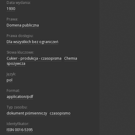
Data wydania:
1930
Prawa:
Domena publiczna
Prawa dostępu:
Dla wszystkich bez ograniczeń
Słowa kluczowe:
Cukier - produkcja - czasopisma
;
Chemia
spożywcza
Język:
pol
Format:
application/pdf
Typ zasobu:
dokument piśmienniczy
;
czasopismo
Identyfikator:
ISSN 0016-5395