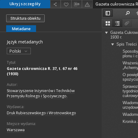
Ukryj szczegóły
Gazeta cukrownicza R. 
Struktura obiektu
Metadane
Język metadanych
Polski
Tytuł:
Gazeta cukrownicza R. 37, t. 67 nr 46
(1930)
Autor:
Stowarzyszenie Inżynierów i Techników
Przemysłu Rolnego i Spożywczego.
Wydawca:
Druk Rubieszewskiego i Wrotnowskiego
Miejsce wydania:
Warszawa